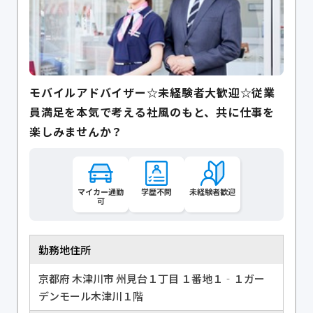
モバイルアドバイザー☆未経験者大歓迎☆従業
員満足を本気で考える社風のもと、共に仕事を
楽しみませんか？
マイカー通勤
学歴不問
未経験者歓迎
可
勤務地住所
京都府 木津川市 州見台１丁目 １番地１‐１ガー
デンモール木津川１階