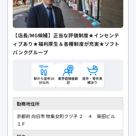
【店長/MG候補】正当な評価制度★インセンテ
ィブあり★福利厚生＆各種制度が充実★ソフト
バンクグループ
駅から徒歩10
業界経験者歓
産休・育休実
分以内
迎
績あり
勤務地住所
京都府 向日市 物集女町クヅ子 ２‐４ 柴田ビル
１Ｆ