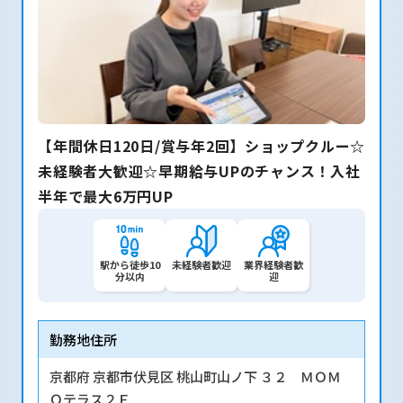
【年間休日120日/賞与年2回】ショップクルー☆
未経験者大歓迎☆早期給与UPのチャンス！入社
半年で最大6万円UP
駅から徒歩10
未経験者歓迎
業界経験者歓
分以内
迎
勤務地住所
京都府 京都市伏見区 桃山町山ノ下 ３２ ＭＯＭ
Ｏテラス２Ｆ