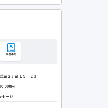
学歴不問
 重留２丁目 １５‐２３
00,000円
ッセージ