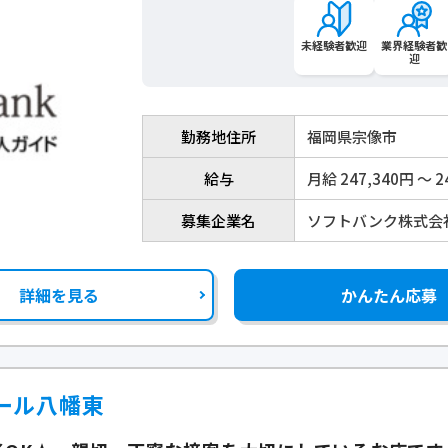
未経験者歓迎
業界経験者歓
迎
勤務地住所
福岡県宗像市
給与
月給 247,340円 〜 2
募集企業名
ソフトバンク株式会
詳細を見る
かんたん応募
ール八幡東