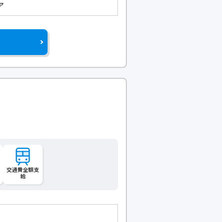
ア
交通費全額支
給