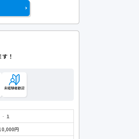
ます！
未経験者歓迎
１‐１
10,000円