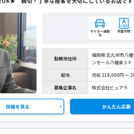
者OK★ 親切・丁寧な接客を大切にしているお店です
マイカー通勤
学歴不問
可
福岡県 北九州市八幡
勤務地住所
ンモール八幡東３Ｆ
給与
月給 218,000円 〜 2
募集企業名
株式会社ピュアラ
詳細を見る
かんたん応募