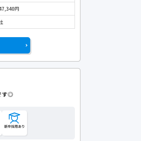
47,340円
社
です◎
新卒採用あり