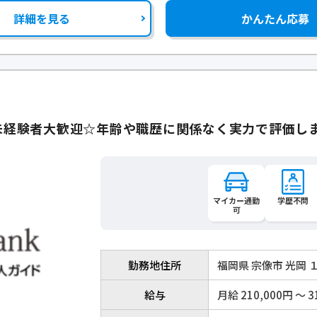
詳細を見る
かんたん応募
未経験者大歓迎☆年齢や職歴に関係なく実力で評価し
マイカー通勤
学歴不問
可
勤務地住所
福岡県 宗像市 光岡 
給与
月給 210,000円 〜 3