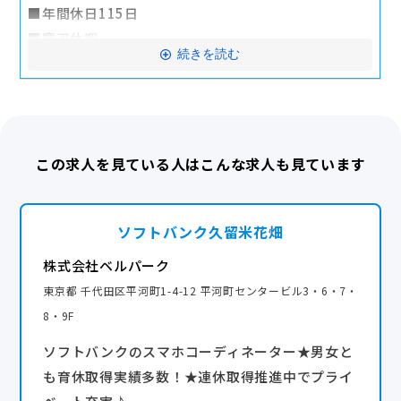
■年間休日115日
■リフレッシュ旅行社員割引制度
■慶弔休暇
■保養所制度
続きを読む
■産前・産後休暇
■自己啓発支援制度
■育児休業
約50種類の通信講座が無料で受講可。資格取得に至
■介護休業
った場合は資格受験料会社負担。
■有給休暇（入社6か月後に10日）
＜通信講座例＞
この求人を見ている人はこんな求人も見ています
・リテールマーケティング（販売士）
・日商簿記
ソフトバンク久留米花畑
・TOEIC
・ITパスポート
株式会社ベルパーク
・基本情報技術者
東京都 千代田区平河町1-4-12 平河町センタービル3・6・7・
・マーケティングリサーチ入門
8・9F
・実践グローバルビジネス英語講座 ほか
ソフトバンクのスマホコーディネーター★男女と
交通費全額支給
も育休取得実績多数！★連休取得推進中でプライ