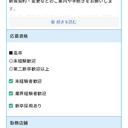
新規契約・変更などのご案内や手続きをお願いしま
す。
その他、商品ディスプレイやサービスの工夫、店舗イ
続きを読む
ベントなど、店舗ごとのお店作りもお任せしていきま
す。
応募資格
商品知識は少しずつ覚えていけばOK！
■高卒
慣れるまではパンフレットや説明POPを見ながらの接
◎未経験歓迎
客もまったく問題ありません◎
◎第二新卒歓迎以上
未経験者歓迎
業界経験者歓迎
新卒採用あり
勤務店舗