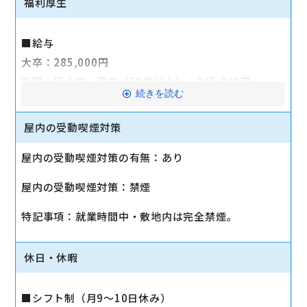
福利厚生
■給与
大卒：285,000円
専門、短大卒、高卒（20歳以上）：265,000円
続きを読む
高卒（19歳以下）：選考にて決定
屋内の受動喫煙対策
■交通費全額支給（月10万円まで）
■社会保険完備（健康保険・雇用保険・労災保険・厚
屋内の受動喫煙対策の有無：あり
生年金・介護保険）
屋内の受動喫煙対策：禁煙
■制服貸与
■ソフトバンク認定資格試験制度
特記事項：就業時間中・敷地内は完全禁煙。
模擬試験等のサポートを実施。資格取得後は手当を
支給（8,000円～64,000円/月）
休日・休暇
■持株制度《(株)ノジマ》
■退職金制度
■シフト制（月9～10日休み）
■社員旅行（毎年1月、2月に実施）