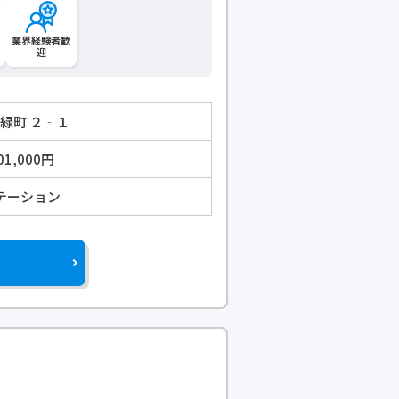
業界経験者歓
迎
字緑町 ２‐１
01,000円
テーション