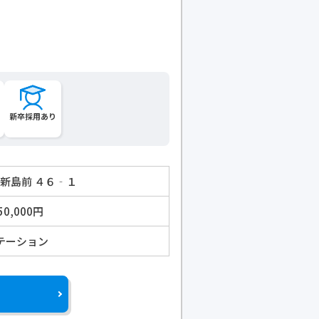
新卒採用あり
町新島前 ４６‐１
50,000円
テーション