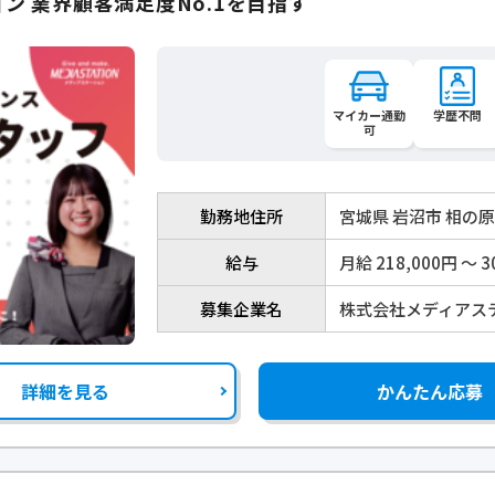
ン 業界顧客満足度No.1を目指す
マイカー通勤
学歴不問
可
勤務地住所
宮城県 岩沼市 相の
給与
月給 218,000円 〜 3
募集企業名
株式会社メディアス
詳細を見る
かんたん応募