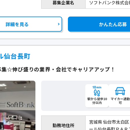
募集企業名
ソフトバンク株式会
詳細を見る
かんたん応募
ル仙台長町
募集☆伸び盛りの業界・会社でキャリアアップ！
駅から徒歩10
マイカー通勤
分以内
可
宮城県 仙台市太白区
勤務地住所
ール仙台長町ＰＡＲ