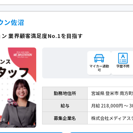
ウン佐沼
ン 業界顧客満足度No.1を目指す
マイカー通勤
学歴不問
可
勤務地住所
宮城県 登米市 南方
給与
月給 218,000円 〜 3
募集企業名
株式会社メディアス