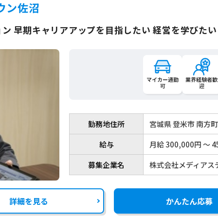
ウン佐沼
ン 早期キャリアアップを目指したい 経営を学びたい
マイカー通勤
業界経験者歓
可
迎
勤務地住所
宮城県 登米市 南方
給与
月給 300,000円 〜 4
募集企業名
株式会社メディアス
詳細を見る
かんたん応募