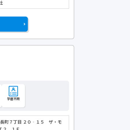
社
学歴不問
 長町７丁目 ２０‐１５ ザ・モ
Ｔ２ １Ｆ