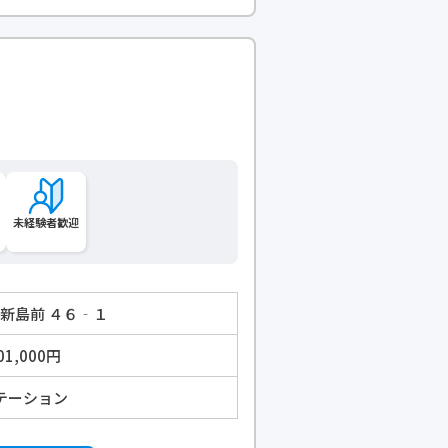
未経験者歓迎
町新島前 ４６‐１
01,000円
テーション