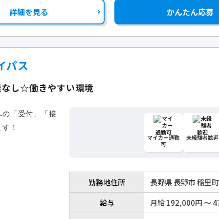
詳細を見る
かんたん応募
イパス
業なし☆働きやすい環境
マイカー通勤
未経験者歓迎
可
勤務地住所
長野県 長野市 稲里
給与
月給 192,000円 〜 4