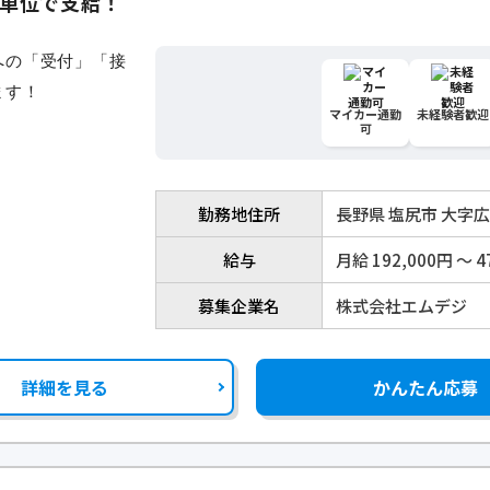
分単位で支給！
マイカー通勤
未経験者歓迎
可
勤務地住所
長野県 塩尻市 大字
給与
月給 192,000円 〜 4
募集企業名
株式会社エムデジ
詳細を見る
かんたん応募