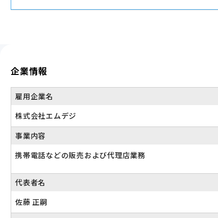
・慶弔見舞金制度
・有給休暇（入社半年経過後10日付与）
・退職金制度
・特別休暇（忌引、結婚、出産）
・カムバック(復職)制度
・リフレッシュ休暇（年2日）
交通費全額支給
・産前・産後休暇、育児休業
企業情報
※産育休取得実績多数あり！多くの社員が復職してます。
転勤なし
<当社の自慢>
産休・育休実績あり
雇用企業名
当社での正社員経験がある社員は、育休から復帰後、小
時短勤務が可能です。
株式会社エムデジ
子育てと仕事のバランスが取れる働き方が長くできるの
事業内容
ライフスタイルが変わっても、仕事を変える必要はあり
携帯電話などの販売および代理店業務
年間休日120日以上
代表者名
佐藤 正嗣