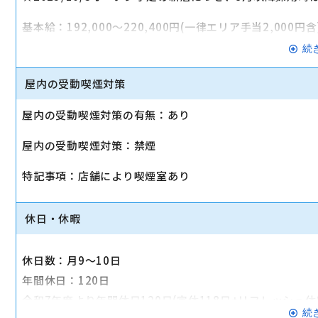
基本給：192,000～220,400円(一律エリア手当2,000円
続
諸手当：
エリア手当(最大24,000円)
屋内の受動喫煙対策
交通費(規定支給/上限5万円/月)
屋内の受動喫煙対策の有無：あり
時間外手当(1分単位支給)
資格手当(最大8万円/月)
屋内の受動喫煙対策：禁煙
家族手当(1人あたり、5千円/月)
特記事項：店舗により喫煙室あり
役職手当(2万2千円～/月)
<福利厚生>(一部抜粋)
休日・休暇
・社保完備
・定期健康診断
休日数：月9～10日
・家賃補助(会社都合の異動時)
年間休日：120日
・永年勤続表彰制度(10年ごと)
令和7年度より年間休日120日(定休118日+リフレッシュ
・社割あり
続