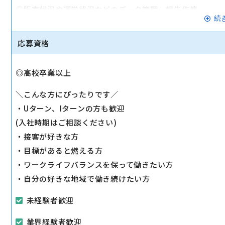
◎販売状況や運営状況などのデータ管理・報告作業
続
◎お電話でのお客様対応
◎スマホ教室の運営
応募資格
◎販売促進イベントの企画・運営
◎店舗清掃 など
◎高校卒業以上
?働き方?
＼こんな方にぴったりです／
拘束9時間(実働7時間50分)のシフト制勤務
・Uターン、Iターンの方も歓迎
例)9:30-18:30、10:00-19:30
(入社時期はご相談ください)
※会議等の場合には9:00-18:00の場合有
・接客が好きな方
・目標があると燃える方
駅から徒歩10分以内
・ワークライフバランスを保って働きたい方
マイカー通勤可
・自分の好きな地域で働き続けたい方
未経験者歓迎
業界経験者歓迎