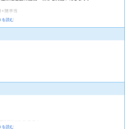
含)+諸手当
きを読む
休暇2日)になります！
きを読む