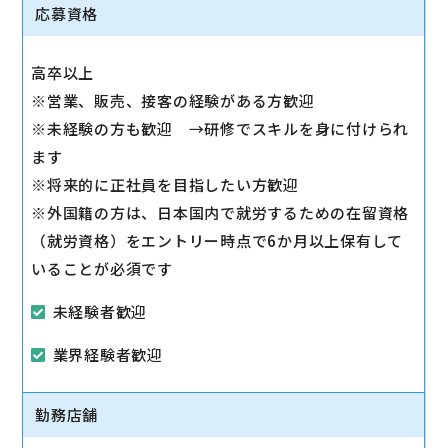
◇その他、各種商品・サービスのご案内
応募資格
ご希望に応じて『ソフトバンク光』などのブロードバ
ンドサービスをご案内します。
高卒以上
◇販売イベントの運営
※営業、販売、接客の経験がある方歓迎
◇売場管理/実績管理
※未経験の方も歓迎 →研修でスキルを身に付けられ
売場のレイアウト変更など魅力的なお店作りをお願い
ます
します。
※将来的に正社員を目指したい方歓迎
※外国籍の方は、日本国内で就労するための在留資格
（就労資格）をエントリー時点で6か月以上保有して
いることが必須です
未経験者歓迎
業界経験者歓迎
勤務店舗