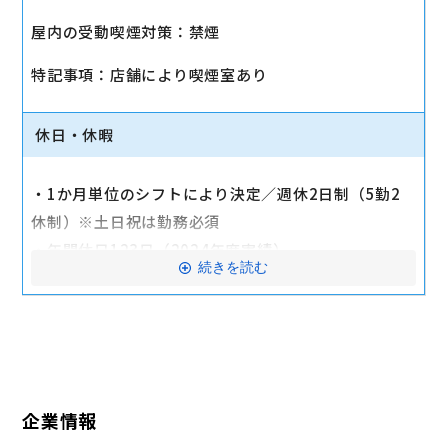
・社会保険（健康保険、厚生年金保険、雇用保険、労
屋内の受動喫煙対策：禁煙
災保険）
・店舗により車通勤可（規定あり）
特記事項：店舗により喫煙室あり
・入社時に研修有（職種・地域によって研修日程が異
なる）
休日・休暇
・制服貸与
・福利厚生制度あり（自社インターネット優待制度
・1か月単位のシフトにより決定／週休2日制（5勤2
等）
休制）※土日祝は勤務必須
交通費全額支給
・年間休日123日（2024年度実績）
続きを読む
・有給休暇：6か月勤務後11日付与
・特別有給休暇：結婚休暇・配偶者出産休暇・交通遮
断休暇・忌引休暇
※有給休暇の取得率70%以上（2023年度全社実績）
企業情報