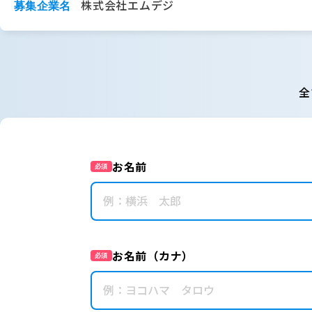
株式会社エムデジ
募集企業名
全
お名前
必須
お名前（カナ）
必須