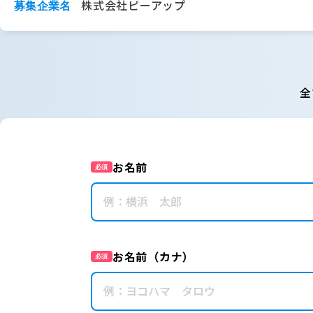
株式会社ピーアップ
募集企業名
全
お名前
必須
お名前（カナ）
必須