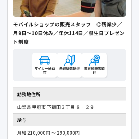
モバイルショップの販売スタッフ ◎残業少／
月9日～10日休み／年休114日／誕生日プレゼン
ト制度
マイカー通勤
未経験者歓迎
業界経験者歓
可
迎
勤務地住所
山梨県 甲府市 下飯田３丁目 ８‐２９
給与
月給 210,000円 〜 290,000円