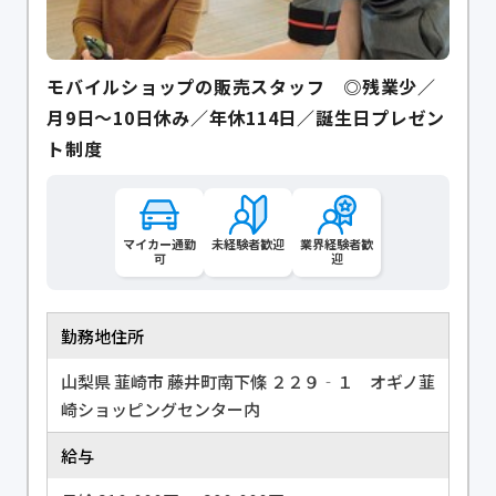
モバイルショップの販売スタッフ ◎残業少／
月9日～10日休み／年休114日／誕生日プレゼン
ト制度
マイカー通勤
未経験者歓迎
業界経験者歓
可
迎
勤務地住所
山梨県 韮崎市 藤井町南下條 ２２９‐１ オギノ韮
崎ショッピングセンター内
給与