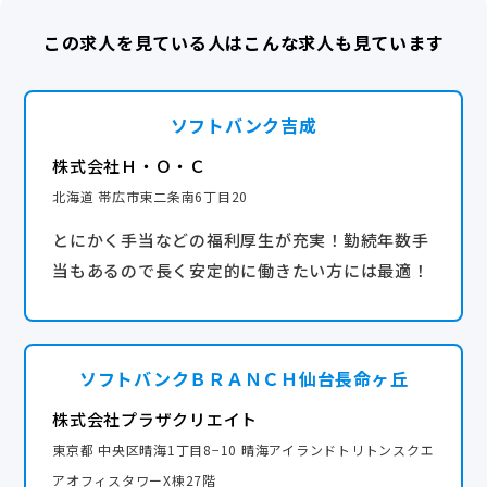
り）
◆公的資格合格奨励金
この求人を見ている人はこんな求人も見ています
◆時短勤務 ※社内規定あり
交通費全額支給
◆子どもの看護休暇
◆介護休業
産休・育休実績あり
ソフトバンク吉成
◆介護休暇
◆アニバーサリー休暇（年1回、誕生日や結婚記念日
株式会社Ｈ・Ｏ・Ｃ
など自身で記念日を設定して休暇取得！）
北海道 帯広市東二条南6丁目20
とにかく手当などの福利厚生が充実！勤続年数手
◇連続休暇制度あり◇
当もあるので長く安定的に働きたい方には最適！
半期に1回、最大6連休取得可能！社内掲示板でも取得
を促進しています。
ソフトバンクＢＲＡＮＣＨ仙台長命ヶ丘
株式会社プラザクリエイト
東京都 中央区晴海1丁目8−10 晴海アイランドトリトンスクエ
アオフィスタワーX棟27階