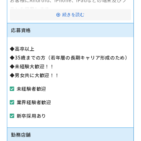
お客様にAndroid、iPhone、iPadなどの端末及びプ
ランを提案します。
続きを読む
最初は緊張するかもしれませんが、「お客様のお役に
立ちたい」というお気持ちがあれば大丈夫です。
応募資格
スタッフ一同で業務に慣れていただくまでじっくりサ
ポートいたします。
◆高卒以上
◆35歳までの方（若年層の長期キャリア形成のため）
◆未経験大歓迎！！
◆男女共に大歓迎！！
未経験者歓迎
業界経験者歓迎
新卒採用あり
勤務店舗