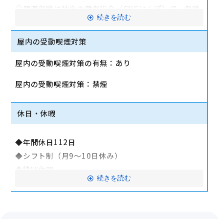
◎健康保険は独自の健保組合（CNCけんぽ）で、保険
続きを読む
料負担が少ない！
◆定期健康診断（年1回）
屋内の受動喫煙対策
◆交通費全額支給（一部社内規定あり）※マイカー通
屋内の受動喫煙対策の有無：あり
勤可否は店舗により異なる
◆退職金制度
屋内の受動喫煙対策：禁煙
◆確定拠出年金制度
◆表彰制度（年2回）
休日・休暇
◆制服貸与
◆社員会
◆年間休日112日
◆社員・家族優待購入制度（携帯端末・PCなど）
◆シフト制（月9～10日休み）
◆年4回の懇親会（会社負担／上限あり）
◆特別休暇
◆スマート福利厚生 ※映画館やテーマパークの優待
続きを読む
◆慶弔休暇
券など
◆産前・産後休業
◆お誕生日ギフト
◆育児休業（復帰率100％／昨年100名取得実績あ
◆キャリア認定資格手当