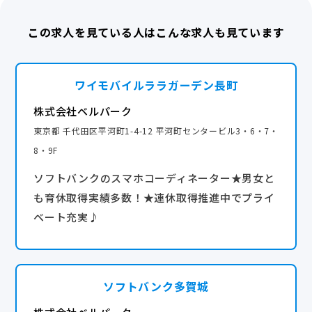
・産前産後休暇
この求人を見ている人はこんな求人も見ています
・育児休暇
・介護休暇、介護休業
・結婚休暇
ワイモバイルララガーデン長町
・配偶者出産休暇
・忌引き休暇
株式会社ベルパーク
東京都 千代田区平河町1-4-12 平河町センタービル3・6・7・
完全週休2日
8・9F
ソフトバンクのスマホコーディネーター★男女と
も育休取得実績多数！★連休取得推進中でプライ
ベート充実♪
ソフトバンク多賀城