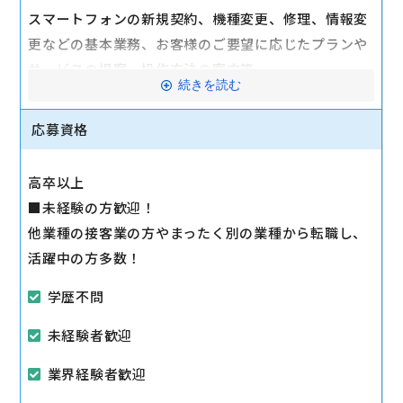
スマートフォンの新規契約、機種変更、修理、情報変
更などの基本業務、お客様のご要望に応じたプランや
サービスの提案、操作方法の案内等
続きを読む
※店舗全体がチームとして動き、フォローしますので
心配ありません。
応募資格
私たちのお仕事はただ商品を販売するだけではありま
せん。
高卒以上
そこにある付加価値、そのお客様の生活環境にマッチ
■未経験の方歓迎！
した使い方のご提案を通じてより便利で快適な生活を
他業種の接客業の方やまったく別の業種から転職し、
サポートさせていただくことに醍醐味があります。
活躍中の方多数！
マイカー通勤可
学歴不問
未経験者歓迎
業界経験者歓迎