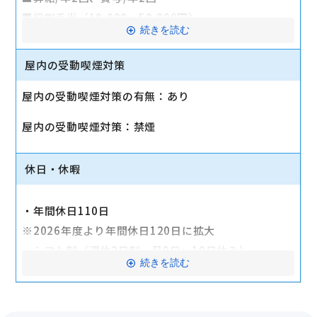
■役割手当（10,000～50,000円）
続きを読む
■資格手当（10,000～80,000円）
■時間外手当（全額支給）
屋内の受動喫煙対策
■交通費支給(月最大10万円)
屋内の受動喫煙対策の有無：あり
■確定拠出年金制度
■クルーポイント付与（PayPayとして利用可能）
屋内の受動喫煙対策：禁煙
■定期健康診断
■社員優遇制度
休日・休暇
■表彰制度（年1回、優秀社員を表彰しています）
■社内懇親会補助年2回
・年間休日110日
■長期勤続報奨制度（勤続５年毎に報償）
※2026年度より年間休日120日に拡大
■ライフサポート支援制度（出産復職支援、結婚祝い
・シフト制（週休2日制、月9日～10日休み）
金）
続きを読む
★お休みはシフト制の為、希望休を出せば土日を休日
交通費全額支給
にすることも可能です
・年次有給休暇
産休・育休実績あり