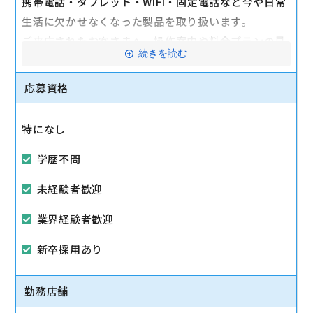
携帯電話・タブレット・WiFi・固定電話など今や日常
生活に欠かせなくなった製品を取り扱います。
ご来店されたお客さまへ、操作案内や料金プランの見
続きを読む
直しなどのアフターサービスや、ご利用状況をヒアリ
ングした上でより快適にお過ごしいただけるよう提案
応募資格
を行います。
特になし
マイカー通勤可
学歴不問
未経験者歓迎
業界経験者歓迎
新卒採用あり
勤務店舗