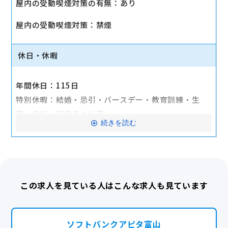
屋内の受動喫煙対策の有無：あり
◇福利厚生
・各種保険 （雇用・労災・健康・厚生年金）
屋内の受動喫煙対策：禁煙
・定期健診（1回/年）
・機種購入優待制度
休日・休暇
・制服貸与
・長期勤続報奨制度
年間休日：115日
・結婚祝金
特別休暇：結婚・忌引・バースデー・教育訓練・生
・出産復職支援
理・病気・配偶者の出産
続きを読む
交通費全額支給
年次有給休暇、産前産後休暇、育児・介護休暇
産休・育休実績あり
この求人を見ている人はこんな求人も見ています
ソフトバンクアピタ富山