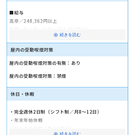
■給与
高卒／248,362円以上
専門・短大卒・大学／257,891円以上
続きを読む
時間外手当(超過分)・交通費全額支給
屋内の受動喫煙対策
【モデル年収例】
400万円/入社3年目
屋内の受動喫煙対策の有無：あり
500万円/店長
屋内の受動喫煙対策：禁煙
700万円/エリアマネージャー
★各種社会保険完備
休日・休暇
健康保険・厚生年金・雇用保険・労災保険
★昇給・賞与
・完全週休2日制（シフト制／月8〜12日）
・昇給 年1回 （定期人事考課に加え、能力に応じて随
・年末年始休暇
時昇給）
・サンクス休暇（最大6連休）
続きを読む