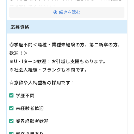
ご提案してください！
続きを読む
■業務の流れ
出勤ー開店前に店舗内外の清掃をし、朝礼を実施
応募資格
午前ー修理依頼の商品を確認し、在庫が少ない商品を
発注します。
◎学歴不問＜職種・業種未経験の方、第二新卒の方、
午後ー交替で休憩を取得
歓迎！＞
夕方ー来店者が増加する時間帯であるため、接客を第
※U・Iターン歓迎！お引越し支援もあります。
一に優先に。閉店準備も並行して進めます。
※社会人経験・ブランクも不問です。
閉店ー終礼にて、当日の売上を発表します。
☆意欲や人柄重視の採用です！
駅から徒歩10分以内
学歴不問
未経験者歓迎
業界経験者歓迎
新卒採用あり