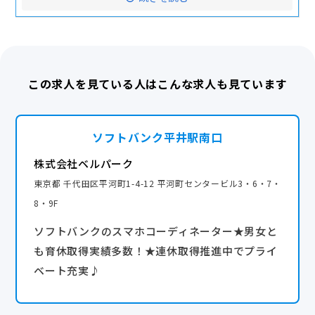
・賞与 年2回 （7月・12月）
・有給休暇（半年以降10日～）
・資格手当5000円～70,000円/月
※計画有休の取得促進制度で消化を促しています。
・達成報奨金2,000円～12,000円/月※規定あり
■産休・育児休暇 ★取得率・復帰率100%
・PayPayボーナス制度最大5000円/月※業務に応じて
※今年度3名のスタッフが産休・育休を取得していま
支給
この求人を見ている人はこんな求人も見ています
す
・家族手当10,000円/月・子供手当5,000円/月
■慶弔休暇■有給休暇■結婚休暇（5日）など
・役職手当/勤続手当など
ソフトバンク平井駅南口
完全週休2日
★生活
株式会社ベルパーク
制服貸与/財形貯蓄制度/引っ越し支援金/住宅手当
東京都 千代田区平河町1-4-12 平河町センタービル3・6・7・
定期健康診断/予防接種の補助
8・9F
★その他
ソフトバンクのスマホコーディネーター★男女と
最新機種貸与制度
も育休取得実績多数！★連休取得推進中でプライ
通信料割引制度
ベート充実♪
他、クルー向け優待制度多数あり
交通費全額支給