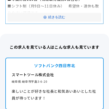
円/月 ※規定有）
■シフト制（月9日～11日休み） 希望休・連休も取
りやすい環境です
◆昇給◆
続きを読む
■年末年始
・年1回（4月）
■有給休暇（初年度10日）
◆賞与◆
■特別休暇
・年3回（5月末、9月末、1月末）業績賞与
■結婚休暇
この求人を見ている人はこんな求人も見ています
■慶弔休暇
◆福利厚生◆
■産前産後休暇（復帰も世帯ごとにあわせた勤務なの
・社会保険完備（雇用・労災・健康・厚生年金）/制服
で安心です）
貸与/教育研修制度/資格取得支援/勤続表彰制度/機種
ソフトバンク四日市北
■育児休暇（男性の取得もどんどん増えています）
購入優遇制度/結婚祝金/出産・復職祝金/慶弔見舞金/
■介護休暇
スマートツール株式会社
定期健康診断（年1回）/インフルエンザ予防接種補助
■ファミリー有休（当日でも使用できます）
岐阜県 岐阜市芋島3-6-20
金/優秀表彰制度（海外・国内旅行）
■生理休暇（活用しやすい環境です）
楽しいことが好きな社長と和気あいあいとした社
転勤なし
員が待っています！
年間休日120日以上
産休・育休実績あり