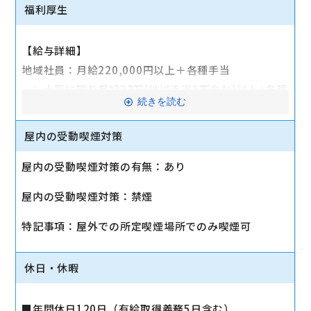
福利厚生
【給与詳細】
地域社員：月給220,000円以上＋各種手当
∟大阪に限り月給23万(地域手当1万含む)以上+各種
続きを読む
手当
屋内の受動喫煙対策
※令和8年4月より、基本給22万円に改定
屋内の受動喫煙対策の有無：あり
◆手当◆
・残業代（★みなし残業なし、発生した分はお支払い
屋内の受動喫煙対策：禁煙
します）
特記事項：屋外での所定喫煙場所でのみ喫煙可
・通勤手当（～2万円※規定有）
・資格手当（1万円～8万円/月）
・役職手当（1万4千円～26万5千円/月）
休日・休暇
・インナー手当（～2万円※規定有）
・家族住宅手当（配1万円/月 子3千円/月 住宅1万
■年間休日120日（有給取得義務5日含む）