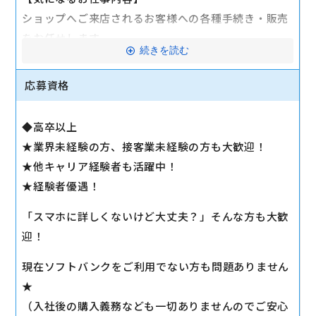
ショップへご来店されるお客様への各種手続き・販売
をお任せします。
続きを読む
応対はテーブルを挟んだソファー席での対面接客なの
で、一日中足が疲れたとならないのが魅力★
応募資格
また、基本的には予約をされてのお客様対応、要件も
事前にわかっているので安心して手続きを進められま
◆高卒以上
す。
★業界未経験の方、接客業未経験の方も大歓迎！
独自の教育体制を設けており、導入研修を経て店舗の
★他キャリア経験者も活躍中！
配属、先輩スタッフがOJT研修を行うので未経験でも
★経験者優遇！
安心して働けます。
「スマホに詳しくないけど大丈夫？」そんな方も大歓
マイカー通勤可
迎！
現在ソフトバンクをご利用でない方も問題ありません
★
（入社後の購入義務なども一切ありませんのでご安心