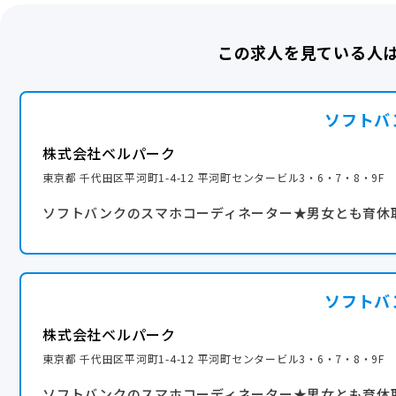
■介護休業
・日商簿記
■有給休暇（入社6か月後に10日）
・TOEIC
この求人を見ている人
・ITパスポート
・基本情報技術者
ソフトバ
・マーケティングリサーチ入門
・実践グローバルビジネス英語講座 ほか
株式会社ベルパーク
東京都 千代田区平河町1-4-12 平河町センタービル3・6・7・8・9F
交通費全額支給
ソフトバンクのスマホコーディネーター★男女とも育休
産休・育休実績あり
ソフトバ
株式会社ベルパーク
東京都 千代田区平河町1-4-12 平河町センタービル3・6・7・8・9F
ソフトバンクのスマホコーディネーター★男女とも育休