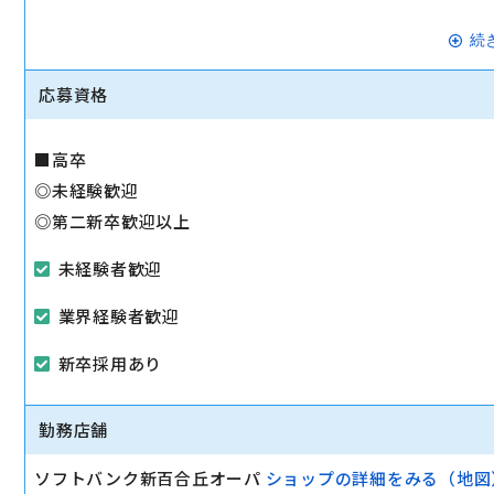
商品知識は少しずつ覚えていけばOK！
続
慣れるまではパンフレットや説明POPを見ながらの接客も
応募資格
■高卒
◎未経験歓迎
◎第二新卒歓迎以上
未経験者歓迎
業界経験者歓迎
新卒採用あり
勤務店舗
ソフトバンク新百合丘オーパ
ショップの詳細をみる（地図