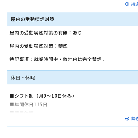
続
高卒（19歳以下）：選考にて決定
屋内の受動喫煙対策
■交通費全額支給（月10万円まで）
■社会保険完備（健康保険・雇用保険・労災保険・厚生年
屋内の受動喫煙対策の有無：あり
■制服貸与
屋内の受動喫煙対策：禁煙
■ソフトバンク認定資格試験制度
模擬試験等のサポートを実施。資格取得後は手当を支給（8,0
特記事項：就業時間中・敷地内は完全禁煙。
■持株制度《(株)ノジマ》
■退職金制度
休日・休暇
■社員旅行（毎年1月、2月に実施）
■リフレッシュ旅行社員割引制度
■シフト制（月9～10日休み）
■保養所制度
■年間休日115日
■自己啓発支援制度
■慶弔休暇
約50種類の通信講座が無料で受講可。資格取得に至った
続
■産前・産後休暇
＜通信講座例＞
■育児休業
・リテールマーケティング（販売士）