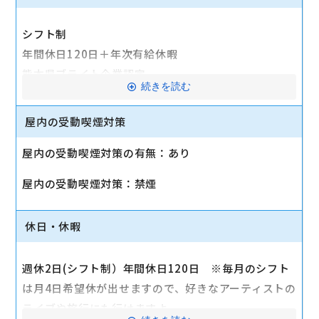
シフト制
年間休日120日＋年次有給休暇
熊本県ブライト企業認定
続きを読む
育児時短勤務制度：子供が4歳になるまで、16時30分
に帰宅できる制度です。※制度を利用しているママさ
屋内の受動喫煙対策
ん多数在籍
屋内の受動喫煙対策の有無：あり
賞与年2回：6月、12月
また、賞与に加えて個人・店舗の販売実績に応じた成
屋内の受動喫煙対策：禁煙
果賞与を支給します。
確定給付型企業年金制度
休日・休暇
昇給随時
時間外勤務手当
週休2日(シフト制）年間休日120日 ※毎月のシフト
交通費 （4,200円～上限30,000円）
は月4日希望休が出せますので、好きなアーティストの
資格手当（1万円～6万円）
ライブや旅行にも行けますよ。
役職手当