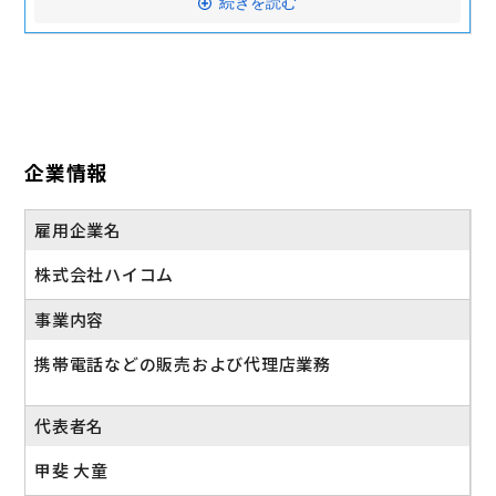
続きを読む
有給、慶弔、産休・育休、介護休業、年末年始休暇
住宅手当（規定あり）
赴任手当（規定あり）
完全週休2日
社会保険完備
年間休日120日以上
社員研修充実
メンター研修制度
企業情報
定期健康診断
予防接種手当
雇用企業名
制服無償貸与
株式会社ハイコム
交通費全額支給
事業内容
産休・育休実績あり
携帯電話などの販売および代理店業務
代表者名
甲斐 大童