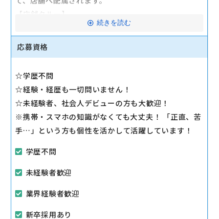
て、店舗へ配属されます。
【店舗クルー】
続きを読む
●携帯電話・スマートフォンの新規契約、機種変更、
修理、情報変更などの基本業務
応募資格
●お客様のご要望に応じたプランやサービスの提案、
操作方法の案内等
☆学歴不問
※店舗全体がチームとして動き、フォローしますので
☆経験・経歴も一切問いません！
心配ありません。実際の接客を想定したロールプレイ
☆未経験者、社会人デビューの方も大歓迎！
ングなどで、スキルアップできます。
※携帯・スマホの知識がなくても大丈夫！ 「正直、苦
手…」という方も個性を活かして活躍しています！
駅から徒歩10分以内
学歴不問
マイカー通勤可
未経験者歓迎
業界経験者歓迎
新卒採用あり