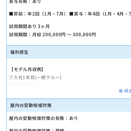
賞与有無：あり
■昇給：年2回（1月・7月） ■賞与：年4回（1月・4月・
試用期間あり 3ヶ月
試用期間：月給 200,000円 〜 300,000円
福利厚生
【モデル月収例】
①入社1年目(一般クルー)
給与:200,000
続
資格手当:30,000円
住宅手当:6,000円～20,000円
屋内の受動喫煙対策
合計：236,000～250,000円
屋内の受動喫煙対策の有無：あり
★前職の経歴、役職を固定給に考慮します★
屋内の受動喫煙対策：禁煙