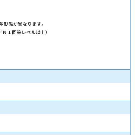
与形態が異なります。
／Ｎ１同等レベル以上）