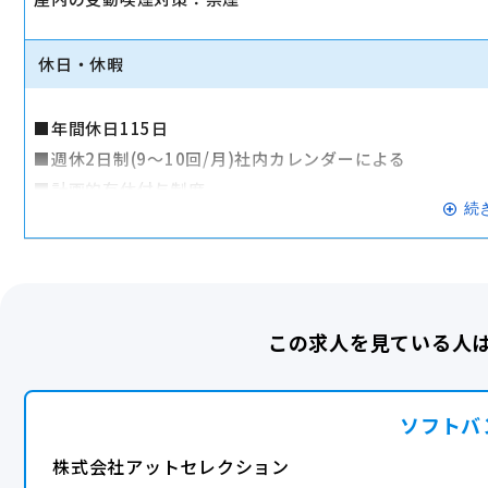
■昇給：年2回（1月・7月）
■賞与：年4回（1月・4月・7月・10月）
休日・休暇
■各種手当
・交通費全額支給
■年間休日115日
・住宅手当（月6千円〜2万円）
■週休2日制(9～10回/月)社内カレンダーによる
・家族手当（扶養一人当たり月5千円）
■計画的有休付与制度
・資格手当（月1万円〜8万円）
続
■4連休以上取得推奨
・結婚祝い制度(5万円)
■慶弔休暇
(勤続年数に応じて3万円～５万円プラス)
■産前産後休暇
・出産復職支援制度(20万円)
■育児休暇
(出産一児につき1万円プラス)
この求人を見ている人
■特別休暇
■福利厚生
■裁判員休暇
・社会保険完備（雇用・労災・健康・厚生年金）
■子どもの看護休暇
ソフトバ
・成績優秀者表彰制度
■介護休暇
・健康診断（年1回）
株式会社アットセレクション
福利厚生