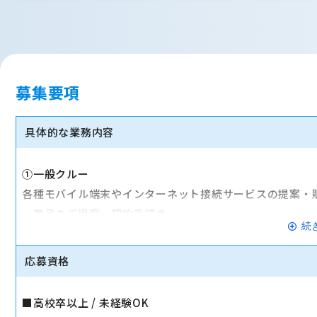
募集要項
具体的な業務内容
①一般クルー
各種モバイル端末やインターネット接続サービスの提案・
・商品のご提案、契約手続き
続
・操作方法のご案内
・修理受付
応募資格
・店舗清掃
・棚卸し
■高校卒以上 / 未経験OK
など