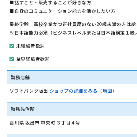
■話すこと・販売することが好きな方
②責任者
■自身のコミュニケーション能力を活かしたい方
・店舗運営のコンサル
・マーケット調査
最終学齢 高校卒業かつ正社員歴のない20歳未満の方は給
・人事の教育
※日本語能力必須（ビジネスレベルまたは日本語検定１級
・対外交渉
未経験者歓迎
など
業界経験者歓迎
駅から徒歩10分以内
勤務店舗
ソフトバンク坂出
ショップの詳細をみる（地図）
勤務先住所
香川県 坂出市 中央町 ３丁目４号