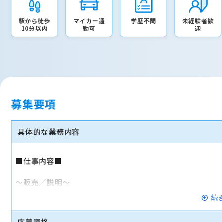
駅から徒歩
マイカー通
学歴不問
未経験者歓
10分以内
勤可
迎
募集要項
具体的な業務内容
■仕事内容■
～販売／説明～
・携帯/スマホの説明や販売
続
・機種変更手続き
応募資格