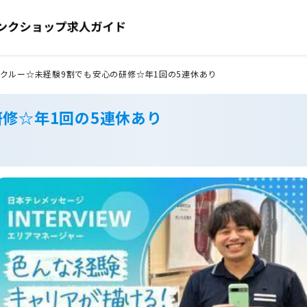
クルー☆未経験9割でも安心の研修☆年1回の5連休あり
修☆年1回の5連休あり