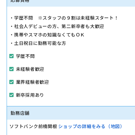
・電話応対
～提案営業～
・学歴不問 ※スタッフの９割は未経験スタート！
・携帯料金プランの提案
・社会人デビューの方、第二新卒者も大歓迎
・オプションサービスの提案
・携帯やスマホの知識なくてもＯＫ
・インターネット回線の提案
・土日祝日に勤務可能な方
☆タブレットを使って説明をします！
学歴不問
先輩社員がしっかりとサポートするのでご安心ください！
未経験者歓迎
駅から徒歩10分以内
業界経験者歓迎
マイカー通勤可
新卒採用あり
勤務店舗
ソフトバンク前橋関根
ショップの詳細をみる（地図）