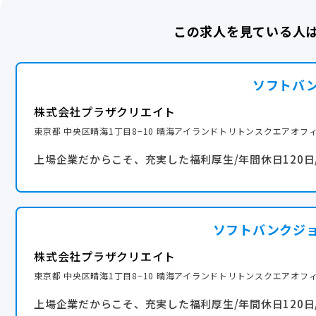
・慶弔休暇
・社員割引制度
この求人を見ている人
・リフレッシュ休暇制度(年に1回5連休取得可能)
・結婚祝金
・産前産後休暇
・出産祝金
・育児休業（取得率100%）
ソフトバ
☆昇給/年1回
・育児休業復帰後の時短勤務制度
☆賞与/年2回
・裁判員休暇
株式会社プラザクリエイト
※個人実績および店舗実績をもとに評価
・子どもの看護休暇
東京都 中央区晴海1丁目8−10 晴海アイランドトリトンスクエアオフィ
※社内人事評価制度規定をもとに評価
・介護休暇
上場企業だからこそ、充実した福利厚生/年間休日120日
産休・育休実績あり
ソフトバンクジ
株式会社プラザクリエイト
東京都 中央区晴海1丁目8−10 晴海アイランドトリトンスクエアオフィ
上場企業だからこそ、充実した福利厚生/年間休日120日