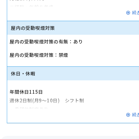
※経験・年齢を考慮
続
※上記給料には、固定残業手当：月30,000円／20時間
ます。
屋内の受動喫煙対策
☆年収例※業界高水準の給料体形です
屋内の受動喫煙対策の有無：あり
入社2年目（店長）：年収4,700,000円
屋内の受動喫煙対策：禁煙
入社3年目（MGR）：年収5,700,000円
入社5年目（課長）：年収7,000,000円
休日・休暇
・社会保険完備
・インセンティブ制度
年間休日115日
・通勤交通費支給
週休2日制(月9～10日) シフト制
・資格手当(10,000円～80,000円)
・希望休制度あり
・資格保持手当(5,000円～10,000円)
続
※土日休みも取得可能となっておりますので、プライベー
・勤続手当(10,000円～30,000円/月)
・店休日あり
・役職手当
・有給休暇
・制服貸与