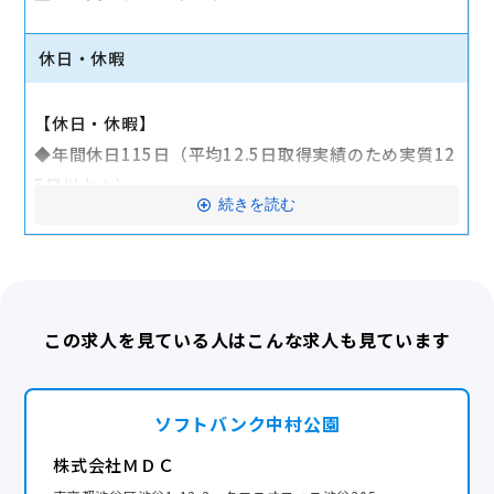
昇給年1回／賞与年2回（昨年度実績：4.0ヶ月分！）
社会保険完備／社宅制度／退職金・企業型確定拠出年
休日・休暇
金
奨学金返還支援（最大120万円）／食事補助
【休日・休暇】
◆子育て・リフレッシュも応援
◆年間休日115日（平均12.5日取得実績のため実質12
育児短時間勤務／ベビーシッター補助／パパママコン
5日以上！）
続きを読む
シェルジュ
・シフト制（月9〜10日休み）※月2〜3日は希望休O
会員制高級リゾートホテル・社員保養所（1泊2000
K！
円〜）
・夏季・冬季休暇／有給休暇（平均12.5日取得、取得
部活動制度（部費支援有）／グループ懇親会
率80%以上）
定期健康診断／インフルエンザ予防接種／屋内禁煙／
この求人を見ている人はこんな求人も見ています
・産前産後・育児休暇（取得率100%！）／介護・慶
制服貸与
弔・特別休暇
「賞与4ヶ月分」「月最大8万円の資格手当」など頑張
【プライベートも諦めない！働きやすさの秘密】
ソフトバンク中村公園
りはしっかり還元！奨学金支援や手厚い育児サポート
★残業は月10時間以下！
株式会社ＭＤＣ
もあり、将来も安心して長く働ける環境です。
店舗全体で定時退社を推奨。「仕事帰りに友達とご