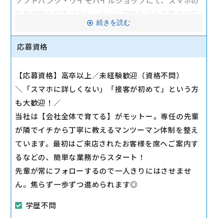
ソフトバンク・ワイモバイルショップにて、スマホの
操作説明や料金プラン、ネット回線などのご案内を行
続きを読む
うお仕事です。
応募資格
【安心のステップアップ】
1ヶ月目：基本操作や接客マナーの習得から
【応募資格】高卒以上／未経験歓迎（資格不問）
3ヶ月目：一人で基本の手続きを担当
＼「スマホに詳しくない」「接客が初めて」という方
6ヶ月目：プラン提案や複雑な手続きに挑戦
も大歓迎！／
1年後：店舗の中核メンバーへ！
当社は【会社全体で育てる】がモットー。専任の先輩
段階を踏んで成長できるため、完全未経験の方も安心
が隣でイチから丁寧に教えるマンツーマン体制を整え
です。
ています。最初はご来店されたお客様を席へご案内す
るなどの、簡単な業務からスタート！
駅から徒歩10分以内
先輩が常にフォローするので一人きりにはさせませ
マイカー通勤可
ん。焦らず一歩ずつ進められます◎
学歴不問