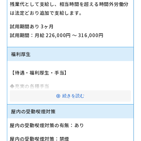
残業代として支給し、相当時間を超える時間外労働分
は法定どおり追加で支給します。
試用期間あり 3ヶ月
試用期間：月給 226,000円 〜 316,000円
福利厚生
【待遇・福利厚生・手当】
◆充実の各種手当
資格手当（月最大8万円／全額還元！）
続きを読む
扶養家族手当（20歳までの子1人につき月1万円）
屋内の受動喫煙対策
残業手当（超過分全額）／販売手当（月平均1〜2万
円）／交通費全額／各種インセンティブ
屋内の受動喫煙対策の有無：あり
◆収入・生活サポート
屋内の受動喫煙対策：禁煙