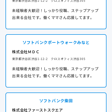
東京都渋谷区渋谷1-12-2 クロスオフィス渋谷305
飯」「趣味の時間」など、毎日のプライベートも大切
交通費全額支給
未経験者大歓迎！しっかり役職、ステップアップ
にできます。
転勤なし
出来る会社です。働くママさん応援してます。
★ライフステージが変わっても安心
産休・育休の取得率は98%！復帰後の時短勤務も可能
産休・育休実績あり
で、長く安定して働ける環境が整っています。
女性が働きやすい環境
ソフトバンクポートウォークみなと
完全週休2日
株式会社ＭＤＣ
年間休日120日以上
東京都渋谷区渋谷1-12-2 クロスオフィス渋谷305
未経験者大歓迎！しっかり役職、ステップアップ
出来る会社です。働くママさん応援してます。
ソフトバンク柴田
株式会社ファーストスクエア