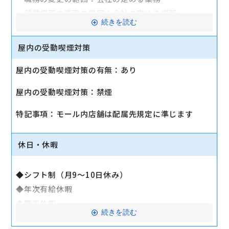
・就業場所の変更の範囲：会社の定める場所
続きを読む
◆健康保険
◆厚生年金
屋内の受動喫煙対策
◆雇用保険
屋内の受動喫煙対策の有無：あり
◆労働災害補償保険（労災）
◆交通費支給（公共交通機関：月15万円まで／車通
屋内の受動喫煙対策：禁煙
勤：別途規定あり）
◆退職金制度
特記事項：モール内店舗は配属先規定に準じます
◆選択制ライフプラン積立金
◆持株会制度
休日・休暇
◆制服貸与
◆リロクラブ
◆シフト制（月9～10日休み）
└テーマパーク・映画・スポーツジム・旅行の優待な
◆年次有給休暇
ど
◆慶弔休暇
◆全社イベント
続きを読む
◆リフレッシュ休暇
└ビアパーティー、クリスマスパーティーなど