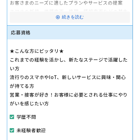
お客さまのニーズに適したプランやサービスの提案
スマホの新規、機種変更、修理、情報変更などの基本
続きを読む
業務など
「最新機種が欲しい」「ギガはたくさん使いたい」
応募資格
「料金は安く抑えたい」等、お客様の要望はさまざ
ま。
★こんな方にピッタリ★
優先順位を確認し、お客様が納得されるまでいろいろ
これまでの経験を活かし、新たなステージで活躍した
なパターンを提案をしていきます。
い方
流行りのスマホやIoT、新しいサービスに興味・関心
●店舗運営：
が持てる方
契約書類の作成、在庫管理、プライスカード等の作
営業・接客が好き！お客様に必要とされる仕事にやり
成、売り場作り等
がいを感じたい方
駅から徒歩10分以内
学歴不問
マイカー通勤可
未経験者歓迎