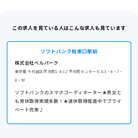
◆特別休暇
◆社員旅行
◆裁判員休暇
└2024年は韓国または国内旅行の選択制
◆褒章休暇
2025年はグアム・台湾または国内旅行の選択制
この求人を見ている人はこんな求人も見ています
◆通院休暇
◆ウェルネス休暇
◆ポイントプログラム
◆産前・産後休業
└ 個人実績に応じてポイントを付与。貯めたポイント
ソフトバンク柏東口駅前
◆育児休業
はPayPayと交換
◆時短勤務 ※社内規定あり
株式会社ベルパーク
産休・育休実績あり
◆子どもの看護休暇
東京都 千代田区平河町1-4-12 平河町センタービル3・6・7・
◆介護休業
8・9F
ソフトバンクのスマホコーディネーター★男女と
◇連休取得を推進中◇
も育休取得実績多数！★連休取得推進中でプライ
多くのメンバーが連休を活用し、趣味、家族との時間
ベート充実♪
を満喫しています。
もちろんストアマネージャーも取得可能！
【年間休日】