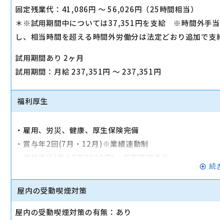
固定残業代：41,086円 〜 56,026円（25時間相当）
＊※試用期間中については37,351円を支給 ※時間外
し、相当時間を超える時間外労働分は法定どおり追加で支
試用期間あり 2ヶ月
試用期間：月給 237,351円 〜 237,351円
福利厚生
・雇用、労災、健康、厚生保険完備
・賞与年2回(7月・12月)※業績連動制
・資格手当(最大5万6000円)、長期雇用手当、
続
・インセンティブ、制服貸与、交通費規定、
・社会保険完備、スタッフ割引有、有休
屋内の受動喫煙対策
・社内表彰制度（毎月）
屋内の受動喫煙対策の有無：あり
・育児休暇・介護休暇・補助金制度