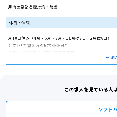
屋内の受動喫煙対策：禁煙
転勤なし
休日・休暇
月10日休み（4月・6月・9月・11月は9日、2月は8日）
シフト+希望休or有給で連休可能
希望休は90％以上希望通り取得可能
続
★リフレッシュ休暇制度あり★
年1回5日間の連休可能。最大20連休可。
完全週休2日
この求人を見ている人
ソフト