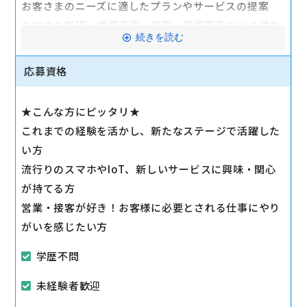
お客さまのニーズに適したプランやサービスの提案
スマホの新規、機種変更、修理、情報変更などの基本
続きを読む
業務など
「最新機種が欲しい」「ギガはたくさん使いたい」
応募資格
「料金は安く抑えたい」等、お客様の要望はさまざ
ま。
★こんな方にピッタリ★
優先順位を確認し、お客様が納得されるまでいろいろ
これまでの経験を活かし、新たなステージで活躍した
なパターンを提案をしていきます。
い方
流行りのスマホやIoT、新しいサービスに興味・関心
●店舗運営：
が持てる方
契約書類の作成、在庫管理、プライスカード等の作
営業・接客が好き！お客様に必要とされる仕事にやり
成、売り場作り等
がいを感じたい方
駅から徒歩10分以内
学歴不問
マイカー通勤可
未経験者歓迎