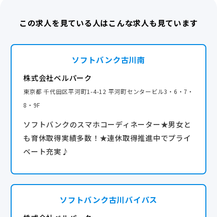
└2024年は韓国または国内旅行の選択制
◆褒章休暇
2025年はグアム・台湾または国内旅行の選択制
この求人を見ている人はこんな求人も見ています
◆通院休暇
◆ウェルネス休暇
◆ポイントプログラム
◆産前・産後休業
└ 個人実績に応じてポイントを付与。貯めたポイント
ソフトバンク古川南
◆育児休業
はPayPayと交換
◆時短勤務 ※社内規定あり
株式会社ベルパーク
産休・育休実績あり
◆子どもの看護休暇
東京都 千代田区平河町1-4-12 平河町センタービル3・6・7・
◆介護休業
8・9F
ソフトバンクのスマホコーディネーター★男女と
◇連休取得を推進中◇
も育休取得実績多数！★連休取得推進中でプライ
多くのメンバーが連休を活用し、趣味、家族との時間
ベート充実♪
を満喫しています。
もちろんストアマネージャーも取得可能！
【年間休日】
ソフトバンク古川バイパス
116日