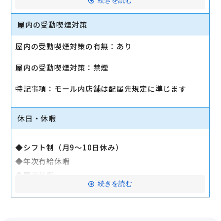
続きを読む
◆健康保険
◆厚生年金
屋内の受動喫煙対策
◆雇用保険
屋内の受動喫煙対策の有無：あり
◆労働災害補償保険（労災）
◆交通費支給（公共交通機関：月15万円まで／車通
屋内の受動喫煙対策：禁煙
勤：別途規定あり）
◆退職金制度
特記事項：モール内店舗は配属先規定に準じます
◆選択制ライフプラン積立金
◆持株会制度
休日・休暇
◆制服貸与
◆リロクラブ
◆シフト制（月9～10日休み）
└テーマパーク・映画・スポーツジム・旅行の優待な
◆年次有給休暇
ど
◆慶弔休暇
◆全社イベント
続きを読む
◆リフレッシュ休暇
└ビアパーティー、クリスマスパーティーなど
◆特別休暇
◆社員旅行
◆裁判員休暇