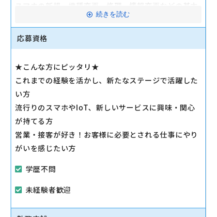
スマホの新規、機種変更、修理、情報変更などの基本
続きを読む
業務など
「最新機種が欲しい」「ギガはたくさん使いたい」
応募資格
「料金は安く抑えたい」等、お客様の要望はさまざ
ま。
★こんな方にピッタリ★
優先順位を確認し、お客様が納得されるまでいろいろ
これまでの経験を活かし、新たなステージで活躍した
なパターンを提案をしていきます。
い方
流行りのスマホやIoT、新しいサービスに興味・関心
●店舗運営：
が持てる方
契約書類の作成、在庫管理、プライスカード等の作
営業・接客が好き！お客様に必要とされる仕事にやり
成、売り場作り等
がいを感じたい方
駅から徒歩10分以内
学歴不問
マイカー通勤可
未経験者歓迎