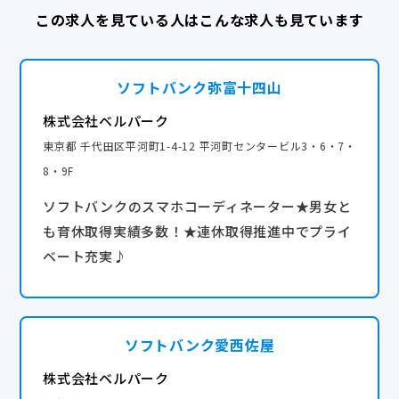
2025年はグアム・台湾または国内旅行の選択制
この求人を見ている人はこんな求人も見ています
◆通院休暇
◆ウェルネス休暇
◆ポイントプログラム
◆産前・産後休業
└ 個人実績に応じてポイントを付与。貯めたポイント
ソフトバンク弥富十四山
◆育児休業
はPayPayと交換
◆時短勤務 ※社内規定あり
株式会社ベルパーク
産休・育休実績あり
◆子どもの看護休暇
東京都 千代田区平河町1-4-12 平河町センタービル3・6・7・
◆介護休業
8・9F
ソフトバンクのスマホコーディネーター★男女と
◇連休取得を推進中◇
も育休取得実績多数！★連休取得推進中でプライ
多くのメンバーが連休を活用し、趣味、家族との時間
ベート充実♪
を満喫しています。
もちろんストアマネージャーも取得可能！
【年間休日】
ソフトバンク愛西佐屋
116日
株式会社ベルパーク