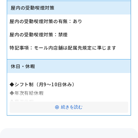
◆厚生年金
屋内の受動喫煙対策
◆雇用保険
屋内の受動喫煙対策の有無：あり
◆労働災害補償保険（労災）
◆交通費支給（公共交通機関：月15万円まで／車通
屋内の受動喫煙対策：禁煙
勤：別途規定あり）
◆退職金制度
特記事項：モール内店舗は配属先規定に準じます
◆選択制ライフプラン積立金
◆持株会制度
休日・休暇
◆制服貸与
◆リロクラブ
◆シフト制（月9～10日休み）
└テーマパーク・映画・スポーツジム・旅行の優待な
◆年次有給休暇
ど
◆慶弔休暇
◆全社イベント
続きを読む
◆リフレッシュ休暇
└ビアパーティー、クリスマスパーティーなど
◆特別休暇
◆社員旅行
◆裁判員休暇
└2024年は韓国または国内旅行の選択制
◆褒章休暇