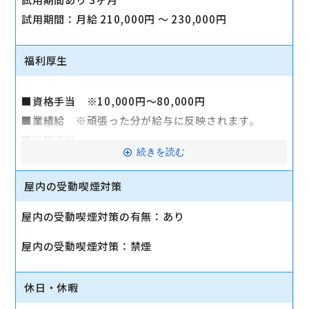
試用期間：月給 210,000円 〜 230,000円
福利厚生
■資格手当 ※10,000円～80,000円
■業績給 ※頑張った分が給与に反映されます。
■役職手当
続きを読む
■賞与 年2回
■昇給有り
屋内の受動喫煙対策
■退職金制度
屋内の受動喫煙対策の有無：あり
■社会保険完備
■交通費
屋内の受動喫煙対策：禁煙
■定期健康診断
■予防接種手当
休日・休暇
■制服無償貸与