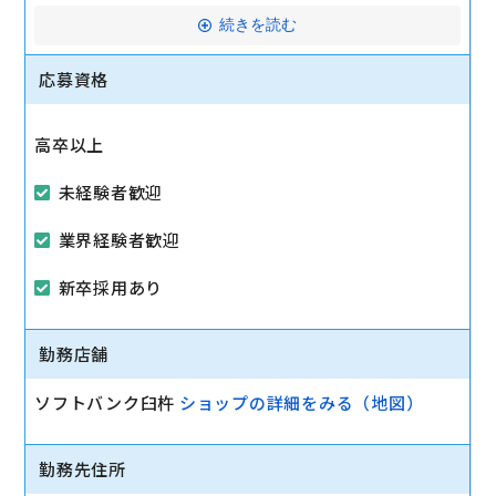
・スマートフォン・携帯電話のご案内、販売
続きを読む
・機種変更・新規契約などの各種手続き
応募資格
・インターネットサービスのご提案・販売
・料金プランやお客様情報の変更手続き
高卒以上
・スマートフォンの操作案内・サポート
・ショップ運営に関わる業務（販促ツール作成、在庫
未経験者歓迎
管理、売上管理など）
業界経験者歓迎
※業務は段階的にお任せします。
新卒採用あり
マイカー通勤可
勤務店舗
ソフトバンク臼杵
ショップの詳細をみる（地図）
勤務先住所