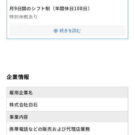
■研修制度
月9日間のシフト制（年間休日108日）
■誕生日御祝い金
特別休暇あり
■懇親会補助
特別休暇
■制服貸与
続きを読む
慶弔休暇
交通費全額支給
産前・産後休業、育児休業 ※休暇制度利用者多数
時短勤務 ※規定あり
産休・育休実績あり
企業情報
雇用企業名
株式会社白石
事業内容
携帯電話などの販売および代理店業務