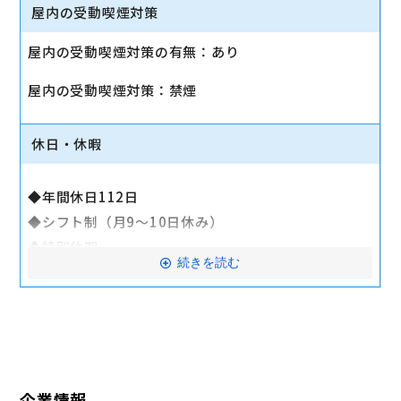
◆定期健康診断（年1回）
屋内の受動喫煙対策
◆交通費全額支給（一部社内規定あり）※マイカー通
屋内の受動喫煙対策の有無：あり
勤可否は店舗により異なる
◆退職金制度
屋内の受動喫煙対策：禁煙
◆確定拠出年金制度
◆表彰制度（年2回）
休日・休暇
◆制服貸与
◆社員会
◆年間休日112日
◆社員・家族優待購入制度（携帯端末・PCなど）
◆シフト制（月9～10日休み）
◆年4回の懇親会（会社負担／上限あり）
◆特別休暇
◆スマート福利厚生 ※映画館やテーマパークの優待
続きを読む
◆慶弔休暇
券など
◆産前・産後休業
◆お誕生日ギフト
◆育児休業（復帰率100％／昨年100名取得実績あ
◆キャリア認定資格手当
り）
◆公的資格合格奨励金
◆時短勤務 ※社内規定あり
交通費全額支給
企業情報
◆子どもの看護休暇