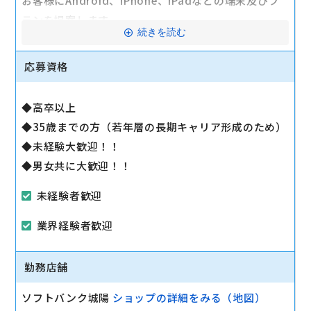
お客様にAndroid、iPhone、iPadなどの端末及びプ
ランを提案します。
続きを読む
最初は緊張するかもしれませんが、「お客様のお役に
立ちたい」というお気持ちがあれば大丈夫です。
応募資格
スタッフ一同で業務に慣れていただくまでじっくりサ
ポートいたします。
◆高卒以上
◆35歳までの方（若年層の長期キャリア形成のため）
◆未経験大歓迎！！
◆男女共に大歓迎！！
未経験者歓迎
業界経験者歓迎
勤務店舗
ソフトバンク城陽
ショップの詳細をみる（地図）