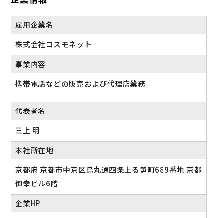
◆介護休業
産休・育休実績あり
雇用企業名
◆介護休暇
◆アニバーサリー休暇（年1回、誕生日や結婚記念日
株式会社コスモネット
など自身で記念日を設定して休暇取得！）
事業内容
◇連続休暇制度あり◇
携帯電話などの販売および代理店業務
半期に1回、最大6連休取得可能！社内掲示板でも取得
を促進しています。
代表者名
三上 明
本社所在地
京都府 京都市中京区烏丸通四条上る笋町689番地 京都
御幸ビル6階
企業HP