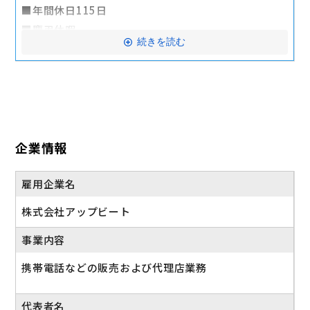
■年間休日115日
■リフレッシュ旅行社員割引制度
■慶弔休暇
■保養所制度
続きを読む
■産前・産後休暇
■自己啓発支援制度
■育児休業
約50種類の通信講座が無料で受講可。資格取得に至
■介護休業
った場合は資格受験料会社負担。
■有給休暇（入社6か月後に10日）
＜通信講座例＞
・リテールマーケティング（販売士）
企業情報
・日商簿記
・TOEIC
雇用企業名
・ITパスポート
株式会社アップビート
・基本情報技術者
・マーケティングリサーチ入門
事業内容
・実践グローバルビジネス英語講座 ほか
携帯電話などの販売および代理店業務
交通費全額支給
代表者名