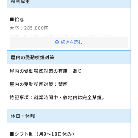
福利厚生
■給与
大卒：285,000円
専門、短大卒、高卒（20歳以上）：265,000円
続きを読む
高卒（19歳以下）：選考にて決定
屋内の受動喫煙対策
■交通費全額支給（月10万円まで）
■社会保険完備（健康保険・雇用保険・労災保険・厚
屋内の受動喫煙対策の有無：あり
生年金・介護保険）
屋内の受動喫煙対策：禁煙
■制服貸与
■ソフトバンク認定資格試験制度
特記事項：就業時間中・敷地内は完全禁煙。
模擬試験等のサポートを実施。資格取得後は手当を
支給（8,000円～64,000円/月）
休日・休暇
■持株制度《(株)ノジマ》
■退職金制度
■シフト制（月9～10日休み）
■社員旅行（毎年1月、2月に実施）