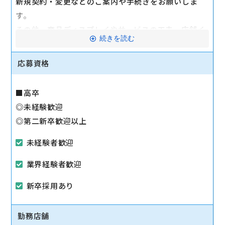
新規契約・変更などのご案内や手続きをお願いしま
す。
その他、商品ディスプレイやサービスの工夫、店舗イ
続きを読む
ベントなど、店舗ごとのお店作りもお任せしていきま
す。
応募資格
商品知識は少しずつ覚えていけばOK！
■高卒
慣れるまではパンフレットや説明POPを見ながらの接
◎未経験歓迎
客もまったく問題ありません◎
◎第二新卒歓迎以上
未経験者歓迎
業界経験者歓迎
新卒採用あり
勤務店舗