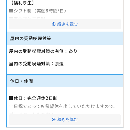
【福利厚生】
■シフト制（実働8時間/日）
■完全週休二日制
続きを読む
■昇給あり：年1回
■賞与あり：年3回（4月・8月・12月）
屋内の受動喫煙対策
■社宅あり（博多エリア除く）
屋内の受動喫煙対策の有無：あり
■制服貸与
■社員研修制度
屋内の受動喫煙対策：禁煙
■キャリア認定資格試験支援制度
■マイカー通勤可能（駐車場有）
休日・休暇
■産休育休取得率90％以上（男女ともに）
■定期健康診断
■休日：完全週休2日制
■各種社会保険完備
土日祝であっても希望休を出していただけますので、
■退職金制度
プライベートも充実！
■保養所（湯布院にペンションがあります）
続きを読む
お気軽にご相談ください。
【手当】