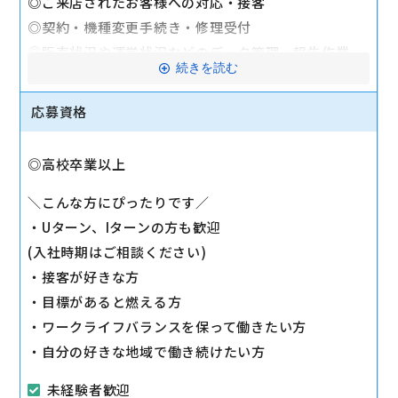
◎ご来店されたお客様への対応・接客
◎契約・機種変更手続き・修理受付
◎販売状況や運営状況などのデータ管理・報告作業
続きを読む
◎お電話でのお客様対応
◎スマホ教室の運営
応募資格
◎販売促進イベントの企画・運営
◎店舗清掃 など
◎高校卒業以上
?働き方?
＼こんな方にぴったりです／
拘束9時間(実働7時間50分)のシフト制勤務
・Uターン、Iターンの方も歓迎
例)9:30-18:30、10:00-19:30
(入社時期はご相談ください)
※会議等の場合には9:00-18:00の場合有
・接客が好きな方
・目標があると燃える方
駅から徒歩10分以内
・ワークライフバランスを保って働きたい方
マイカー通勤可
・自分の好きな地域で働き続けたい方
未経験者歓迎