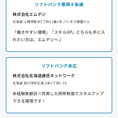
ソフトバンク豊岡４条通
ありません！！
株式会社エムデジ
年間休日120日以上
北海道 小樽市新光1丁目11番1号 パシオズ朝里ビル
「働きやすい環境」「スキルUP」どちらも手に入
れたい方は、エムデジへ♪
ソフトバンク末広
株式会社北海道通信ネットワーク
北海道 旭川市末広東１条3丁目1-16
未経験者歓迎☆充実した研修制度でスキルアップ
できる環境です！