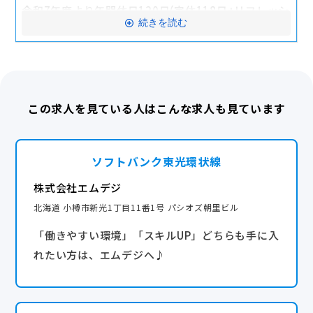
・慶弔見舞金制度
令和7年度より年間休日120日(定休118日+リフレッシ
続きを読む
・退職金制度
ュ休暇2日)になります！
・カムバック(復職)制度
・有給休暇（入社半年経過後10日付与）
交通費全額支給
・特別休暇（忌引、結婚、出産）
・リフレッシュ休暇（年2日）
転勤なし
この求人を見ている人はこんな求人も見ています
・産前・産後休暇、育児休業
産休・育休実績あり
※産育休取得実績多数あり！多くの社員が復職してま
ソフトバンク東光環状線
す。
<当社の自慢>
株式会社エムデジ
当社での正社員経験がある社員は、育休から復帰
北海道 小樽市新光1丁目11番1号 パシオズ朝里ビル
後、小学校4年生まで
「働きやすい環境」「スキルUP」どちらも手に入
時短勤務が可能です。
れたい方は、エムデジへ♪
子育てと仕事のバランスが取れる働き方が長くでき
るのもエムデジならでは。
ライフスタイルが変わっても、仕事を変える必要は