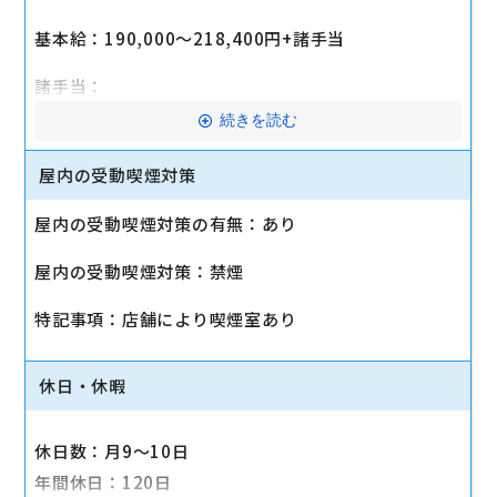
基本給：190,000～218,400円+諸手当
諸手当：
エリア手当(最大24,000円)
続きを読む
交通費(規定支給/上限5万円/月)
屋内の受動喫煙対策
時間外手当(1分単位支給)
資格手当(最大8万円/月)
屋内の受動喫煙対策の有無：あり
家族手当(1人あたり、5千円/月)
屋内の受動喫煙対策：禁煙
役職手当(2万2千円～/月)
特記事項：店舗により喫煙室あり
<福利厚生>(一部抜粋)
・社保完備
・定期健康診断
休日・休暇
・家賃補助(会社都合の異動時)
・永年勤続表彰制度(10年ごと)
休日数：月9～10日
・社割あり
年間休日：120日