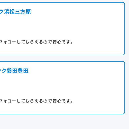
ク浜松三方原
自身で記念日を設定して休暇取得！）
進しています。
フォローしてもらえるので安心です。
ンク磐田豊田
フォローしてもらえるので安心です。