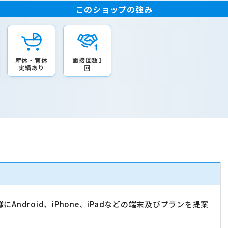
このショップの強み
産休・育休
面接回数1
実績あり
回
droid、iPhone、iPadなどの端末及びプランを提案