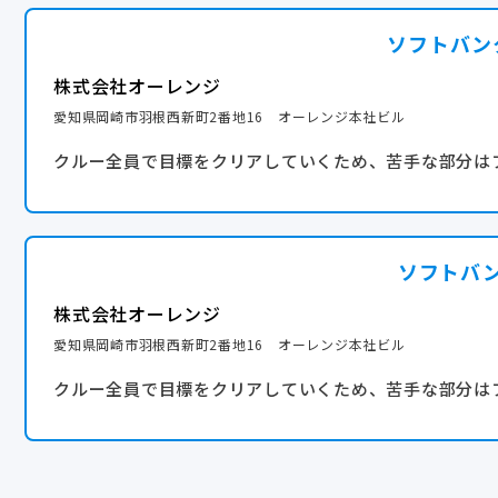
◆介護休暇
ソフトバン
◆アニバーサリー休暇（年1回、誕生日や結婚記念日など
株式会社オーレンジ
◇連続休暇制度あり◇
愛知県岡崎市羽根西新町2番地16 オーレンジ本社ビル
半期に1回、最大6連休取得可能！社内掲示板でも取得を促
クルー全員で目標をクリアしていくため、苦手な部分は
ソフトバ
株式会社オーレンジ
愛知県岡崎市羽根西新町2番地16 オーレンジ本社ビル
クルー全員で目標をクリアしていくため、苦手な部分は