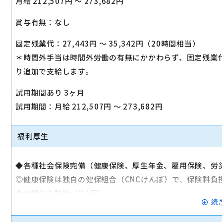
月給 212,507円 〜 273,682円
賞与有無：なし
固定残業代：27,443円 〜 35,342円（20時間相当）
＊時間外手当は時間外労働の有無にかかわらず、固定残業
り追加で支給します。
試用期間あり 3ヶ月
試用期間：月給 212,507円 〜 273,682円
福利厚生
◆各種社会保険完備（健康保険、厚生年金、雇用保険、労
◎健康保険は独自の健保組合（CNCけんぽ）で、保険料負
◆定期健康診断（年1回）
続
◆交通費全額支給（一部社内規定あり）※マイカー通勤可
◆退職金制度