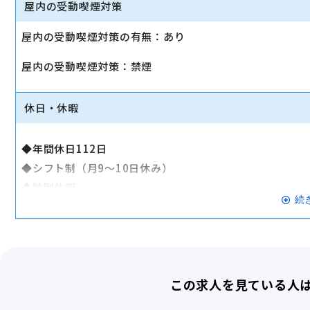
屋内の受動喫煙対策
◆確定拠出年金制度
屋内の受動喫煙対策の有無：あり
◆表彰制度（年2回）
◆制服貸与
屋内の受動喫煙対策：禁煙
◆社員会
◆社員・家族優待購入制度（携帯端末・PCなど）
休日・休暇
◆年4回の懇親会（会社負担／上限あり）
◆スマート福利厚生 ※映画館やテーマパークの優待券な
◆年間休日112日
◆お誕生日ギフト
◆シフト制（月9～10日休み）
◆キャリア認定資格手当
◆特別休暇
◆公的資格合格奨励金
続
◆慶弔休暇
交通費全額支給
◆産前・産後休業
◆育児休業（復帰率100％／昨年100名取得実績あり）
産休・育休実績あり
◆時短勤務 ※社内規定あり
この求人を見ている人
◆子どもの看護休暇
◆介護休業