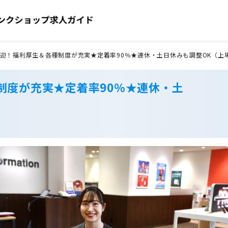
迎！福利厚生＆各種制度が充実★定着率90％★連休・土日休みも調整OK（上
制度が充実★定着率90％★連休・土