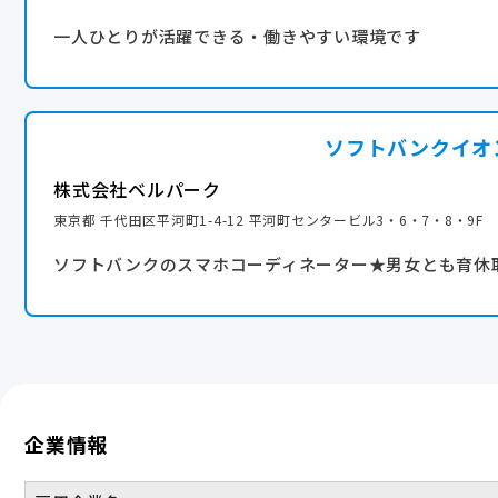
・災害休暇
一人ひとりが活躍できる・働きやすい環境です
・交通遮断休暇
・召喚休暇
・ドナー休暇
ソフトバンクイオ
・公傷病休暇
・積立年休
株式会社ベルパーク
・マタニティ通院休暇
東京都 千代田区平河町1-4-12 平河町センタービル3・6・7・8・9F
・母性保護休暇
ソフトバンクのスマホコーディネーター★男女とも育休
・キッズ休暇
・がん治療休暇
・不妊治療休暇
・生理休暇
・ハンディキャップ休暇
・公職休暇
企業情報
・看護休暇
・その他