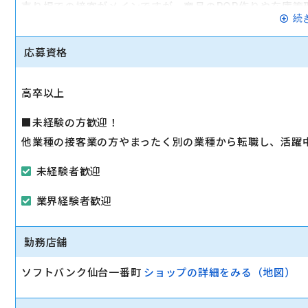
売り場での接客がメインですが、商品のPOP作りや在庫管
続
事に取り組みます。
応募資格
・新規や機種変更のご案内、プランの見直し
・契約関連の事務処理
高卒以上
・イベントの企画・運営
・販促ツールやポップの作成
■未経験の方歓迎！
・商品ディスプレイの考案
他業種の接客業の方やまったく別の業種から転職し、活躍
・在庫管理 など
未経験者歓迎
業界経験者歓迎
勤務店舗
ソフトバンク仙台一番町
ショップの詳細をみる（地図）