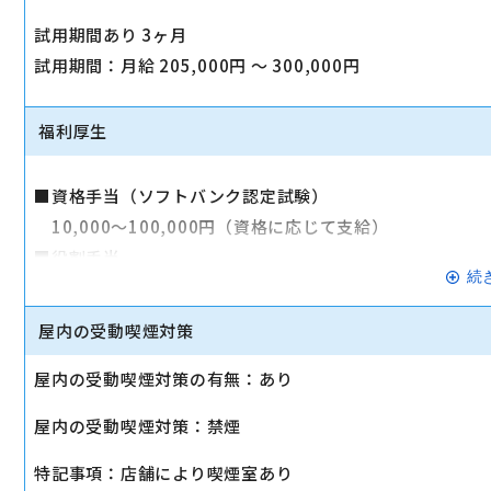
試用期間あり 3ヶ月
試用期間：月給 205,000円 〜 300,000円
福利厚生
■資格手当（ソフトバンク認定試験）
10,000～100,000円（資格に応じて支給）
■役割手当
続
10,000～30,000円（役割役職に応じて支給）
■地域手当（勤務地に応じて支給）※固定給込
屋内の受動喫煙対策
本地域：0円
屋内の受動喫煙対策の有無：あり
■時間外手当（全額支給）
■昇給/年1回（４月）、賞与/年2回（6・12月）
屋内の受動喫煙対策：禁煙
■社会保険完備（雇用、労災、健康、厚生年金）
■交通費支給(月最大5万円)
特記事項：店舗により喫煙室あり