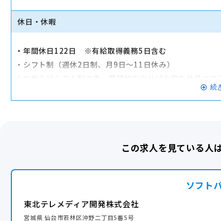
■報奨金、インセンティブ
■確定拠出年金制度
休日・休暇
■ライフプランニングサポート（ライフプランシミュレーシ
■ソフトバンクグループ団体保険割引制度（生命保険・医
・年間休日122日 ※有給取得義務5日含む
■クルーポイント付与（PayPayとして利用可能）
・シフト制（週休2日制、月9日～11日休み）
■積立年休
★お休みはシフト制の為、希望休を出せば土日を休日にす
■会員制プライベートリゾートホテル など
続
・年次有給休暇（入社時より付与）
・産前産後休暇（男女ともに取得実績あり）
交通費全額支給
・育児休暇（男女ともに取得実績あり）
産休・育休実績あり
・介護休暇、介護休業
この求人を見ている人
・結婚休暇
・配偶者出産休暇
・子女結婚休暇
ソフト
・転勤休暇
・忌引き休暇
東北テレメディア開発株式会社
・公務休暇
宮城県 仙台市若林区沖野二丁目5番5号