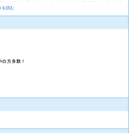
理も大切な仕事です。スタッフ同士で連携を取り、様々な仕
きを読む
中の方多数！