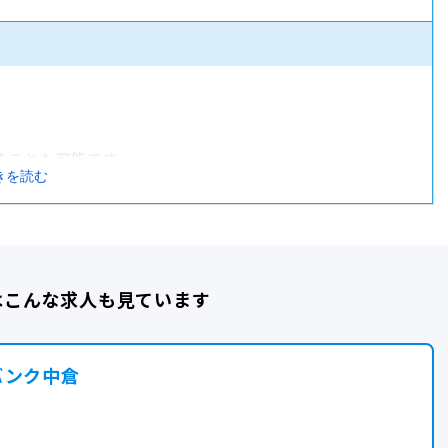
ョン、FP無料相談）
療保険）
ることも可能です
きを読む
はこんな求人も見ています
バンク中倉