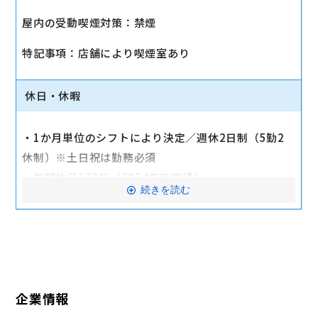
・社会保険（健康保険、厚生年金保険、雇用保険、労
屋内の受動喫煙対策：禁煙
災保険）
・店舗により車通勤可（規定あり）
特記事項：店舗により喫煙室あり
・入社時に研修有（職種・地域によって研修日程が異
なる）
休日・休暇
・制服貸与
・福利厚生制度あり（自社インターネット優待制度
・1か月単位のシフトにより決定／週休2日制（5勤2
等）
休制）※土日祝は勤務必須
交通費全額支給
・年間休日123日（2024年度実績）
続きを読む
・有給休暇：6か月勤務後11日付与
・特別有給休暇：結婚休暇・配偶者出産休暇・交通遮
断休暇・忌引休暇
※有給休暇の取得率70%以上（2023年度全社実績）
企業情報