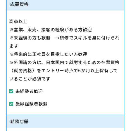
◇スマホ教室の開催/運営
応募資格
1日2～3回、スマホ教室を開催します。
◇販売トスアップ
高卒以上
契約への誘導、店舗の利益に繋がる積極的なアプロー
※営業、販売、接客の経験がある方歓迎
チを実施します。
※未経験の方も歓迎 →研修でスキルを身に付けられ
◇注力サービスのご提案
ます
スマホ教室を通して「PayPay」「Yahoo!ショッピン
※将来的に正社員を目指したい方歓迎
グ」「LINE」など、おススメサービスを体験いただき
※外国籍の方は、日本国内で就労するための在留資格
ながら提案します。
（就労資格）をエントリー時点で6か月以上保有して
いることが必須です
未経験者歓迎
業界経験者歓迎
勤務店舗