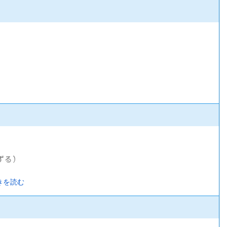
ずる）
きを読む
険）