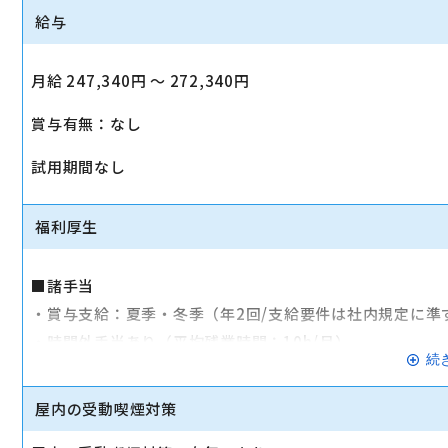
給与
月給 247,340円 〜 272,340円
賞与有無：なし
試用期間なし
福利厚生
■諸手当
・賞与支給：夏季・冬季（年2回/支給要件は社内規定に準
・時間外手当あり（平均残業時間：10h/月）
続
・通勤手当支給（規定あり）
屋内の受動喫煙対策
■その他
・社会保険（健康保険、厚生年金保険、雇用保険、労災保