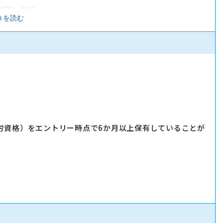
対応します。
きを読む
実施します。
」「LINE」など、おススメサービスを体験いただきながら提案
労資格）をエントリー時点で6か月以上保有していることが