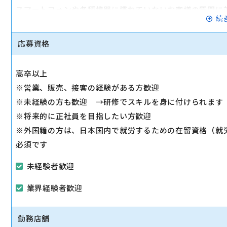
スマートフォンや各種機器に慣れていないお客様の質問に
続
◇スマホ教室の開催/運営
1日2～3回、スマホ教室を開催します。
応募資格
◇販売トスアップ
契約への誘導、店舗の利益に繋がる積極的なアプローチを
高卒以上
◇注力サービスのご提案
※営業、販売、接客の経験がある方歓迎
スマホ教室を通して「PayPay」「Yahoo!ショッピング
※未経験の方も歓迎 →研修でスキルを身に付けられます
します。
※将来的に正社員を目指したい方歓迎
※外国籍の方は、日本国内で就労するための在留資格（就
必須です
未経験者歓迎
業界経験者歓迎
勤務店舗