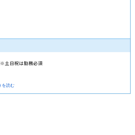
）
）※土日祝は勤務必須
きを読む
暇・忌引休暇