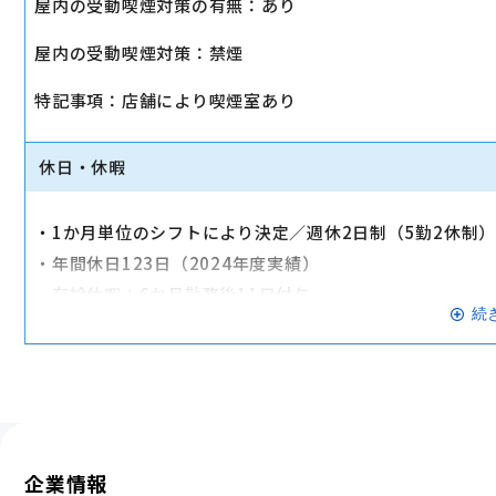
屋内の受動喫煙対策の有無：あり
・店舗により車通勤可（規定あり）
屋内の受動喫煙対策：禁煙
・入社時に研修有（職種・地域によって研修日程が異なる
・制服貸与
特記事項：店舗により喫煙室あり
・福利厚生制度あり（自社インターネット優待制度等）
交通費全額支給
休日・休暇
・1か月単位のシフトにより決定／週休2日制（5勤2休制
・年間休日123日（2024年度実績）
・有給休暇：6か月勤務後11日付与
続
・特別有給休暇：結婚休暇・配偶者出産休暇・交通遮断休
※有給休暇の取得率70%以上（2023年度全社実績）
企業情報