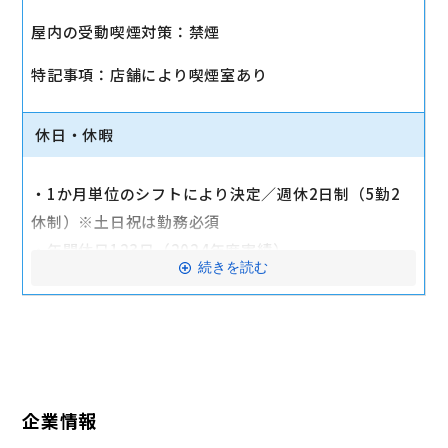
・社会保険（健康保険、厚生年金保険、雇用保険、労
屋内の受動喫煙対策：禁煙
災保険）
・店舗により車通勤可（規定あり）
特記事項：店舗により喫煙室あり
・入社時に研修有（職種・地域によって研修日程が異
なる）
休日・休暇
・制服貸与
・福利厚生制度あり（自社インターネット優待制度
・1か月単位のシフトにより決定／週休2日制（5勤2
等）
休制）※土日祝は勤務必須
交通費全額支給
・年間休日123日（2024年度実績）
続きを読む
・有給休暇：6か月勤務後11日付与
・特別有給休暇：結婚休暇・配偶者出産休暇・交通遮
断休暇・忌引休暇
※有給休暇の取得率70%以上（2023年度全社実績）
企業情報