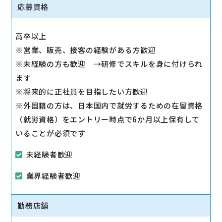
◇その他、各種商品・サービスのご案内
応募資格
ご希望に応じて『ソフトバンク光』などのブロードバ
ンドサービスをご案内します。
高卒以上
◇販売イベントの運営
※営業、販売、接客の経験がある方歓迎
◇売場管理/実績管理
※未経験の方も歓迎 →研修でスキルを身に付けられ
売場のレイアウト変更など魅力的なお店作りをお願い
ます
します。
※将来的に正社員を目指したい方歓迎
※外国籍の方は、日本国内で就労するための在留資格
（就労資格）をエントリー時点で6か月以上保有して
いることが必須です
未経験者歓迎
業界経験者歓迎
勤務店舗