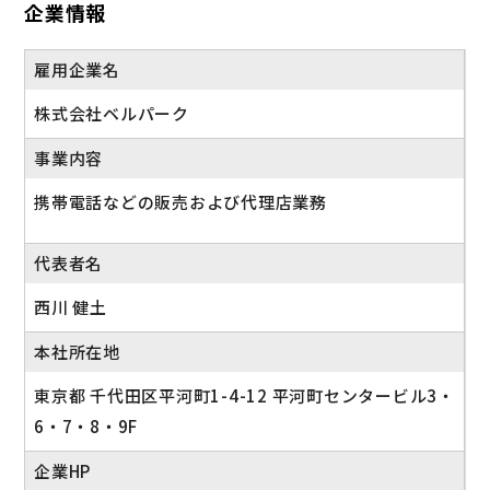
企業情報
◆ウェルネス休暇
◆ポイントプログラム
◆産前・産後休業
└ 個人実績に応じてポイントを付与。貯めたポイント
雇用企業名
◆育児休業
はPayPayと交換
◆時短勤務 ※社内規定あり
株式会社ベルパーク
産休・育休実績あり
◆子どもの看護休暇
事業内容
◆介護休業
携帯電話などの販売および代理店業務
◇連休取得を推進中◇
多くのメンバーが連休を活用し、趣味、家族との時間
代表者名
を満喫しています。
もちろんストアマネージャーも取得可能！
西川 健土
【年間休日】
本社所在地
116日
東京都 千代田区平河町1-4-12 平河町センタービル3・
6・7・8・9F
企業HP