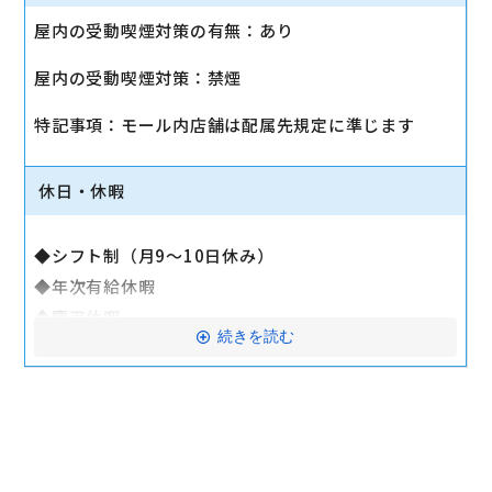
◆雇用保険
屋内の受動喫煙対策の有無：あり
◆労働災害補償保険（労災）
◆交通費支給（公共交通機関：月15万円まで／車通
屋内の受動喫煙対策：禁煙
勤：別途規定あり）
◆退職金制度
特記事項：モール内店舗は配属先規定に準じます
◆選択制ライフプラン積立金
◆持株会制度
休日・休暇
◆制服貸与
◆リロクラブ
◆シフト制（月9～10日休み）
└テーマパーク・映画・スポーツジム・旅行の優待な
◆年次有給休暇
ど
◆慶弔休暇
◆全社イベント
続きを読む
◆リフレッシュ休暇
└ビアパーティー、クリスマスパーティーなど
◆特別休暇
◆社員旅行
◆裁判員休暇
└2024年は韓国または国内旅行の選択制
◆褒章休暇
2025年はグアム・台湾または国内旅行の選択制
◆通院休暇