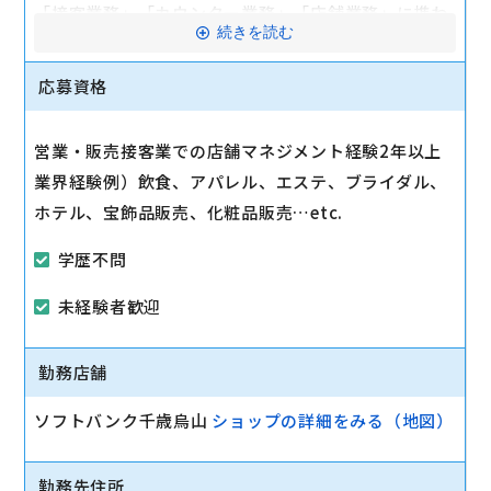
「接客業務」「カウンター業務」「店舗業務」に携わ
続きを読む
っていただきます。
応募資格
▼経験を積んだ後は、副店長そして店長となり、自ら
の裁量で店舗を運営（半年?１年半を目処に）。
営業・販売接客業での店舗マネジメント経験2年以上
「スタッフの育成」「シフト管理」「売上管理」「商
業界経験例）飲食、アパレル、エステ、ブライダル、
品管理」「販売促進」「広告宣伝の企画立案」など、
ホテル、宝飾品販売、化粧品販売…etc.
店舗を運営していただきます。
学歴不問
駅から徒歩10分以内
未経験者歓迎
マイカー通勤可
勤務店舗
ソフトバンク千歳烏山
ショップの詳細をみる（地図）
勤務先住所