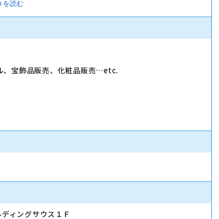
量で店舗を運営（半年?１年半を目処に）。
きを読む
理」「販売促進」「広告宣伝の企画立案」など、店舗を運営
、宝飾品販売、化粧品販売…etc.
ルディングサウス１Ｆ