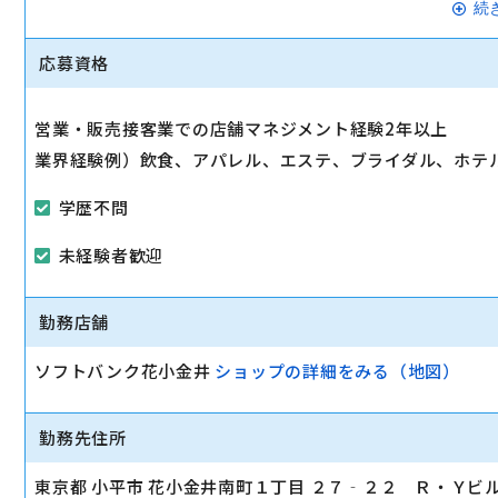
▼経験を積んだ後は、副店長そして店長となり、自らの裁
続
「スタッフの育成」「シフト管理」「売上管理」「商品管
応募資格
していただきます。
駅から徒歩10分以内
営業・販売接客業での店舗マネジメント経験2年以上
業界経験例）飲食、アパレル、エステ、ブライダル、ホテル
マイカー通勤可
学歴不問
未経験者歓迎
勤務店舗
ソフトバンク花小金井
ショップの詳細をみる（地図）
勤務先住所
東京都 小平市 花小金井南町１丁目 ２７‐２２ Ｒ・Ｙビ