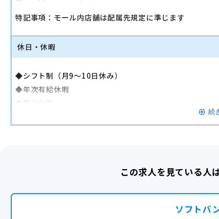
◆退職金制度
◆選択制ライフプラン積立金
特記事項：モール内店舗は配属先規定に準じます
◆持株会制度
◆制服貸与
休日・休暇
◆リロクラブ
└テーマパーク・映画・スポーツジム・旅行の優待など
◆シフト制（月9～10日休み）
◆全社イベント
◆年次有給休暇
└ビアパーティー、クリスマスパーティーなど
◆慶弔休暇
◆社員旅行
続
◆リフレッシュ休暇
└2024年は韓国または国内旅行の選択制
◆特別休暇
2025年はグアム・台湾または国内旅行の選択制
◆裁判員休暇
◆褒章休暇
◆ポイントプログラム
この求人を見ている人
◆通院休暇
└ 個人実績に応じてポイントを付与。貯めたポイントはPay
◆ウェルネス休暇
産休・育休実績あり
◆産前・産後休業
ソフトバ
◆育児休業