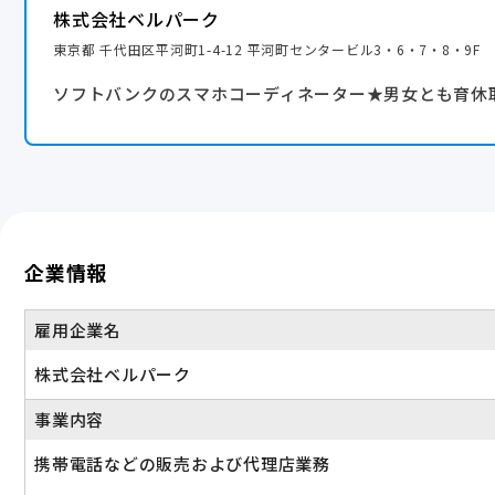
◆時短勤務 ※社内規定あり
株式会社ベルパーク
◆子どもの看護休暇
東京都 千代田区平河町1-4-12 平河町センタービル3・6・7・8・9F
◆介護休業
ソフトバンクのスマホコーディネーター★男女とも育休
◇連休取得を推進中◇
多くのメンバーが連休を活用し、趣味、家族との時間を満
もちろんストアマネージャーも取得可能！
【年間休日】
116日
企業情報
雇用企業名
株式会社ベルパーク
事業内容
携帯電話などの販売および代理店業務