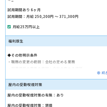
試用期間あり 6ヶ月
試用期間：月給 250,200円 〜 371,300円
月給25万円以上
福利厚生
◆その他明示条件
・職務の変更の範囲：会社の定める業務
・就業場所の変更の範囲：会社の定める場所
続
◆健康保険
◆厚生年金
屋内の受動喫煙対策
◆雇用保険
屋内の受動喫煙対策の有無：あり
◆労働災害補償保険（労災）
◆交通費支給（公共交通機関：月15万円まで／車通勤：別
屋内の受動喫煙対策：禁煙