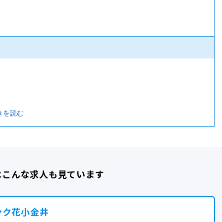
きを読む
はこんな求人も見ています
Payと交換
ンク花小金井