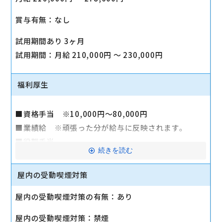
賞与有無：なし
試用期間あり 3ヶ月
試用期間：月給 210,000円 〜 230,000円
福利厚生
■資格手当 ※10,000円～80,000円
■業績給 ※頑張った分が給与に反映されます。
■役職手当
続きを読む
■賞与 年2回
■昇給有り
屋内の受動喫煙対策
■退職金制度
屋内の受動喫煙対策の有無：あり
■社会保険完備
■交通費
屋内の受動喫煙対策：禁煙