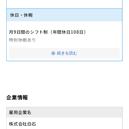
■定期健康診断
■予防接種手当
休日・休暇
■制服無償貸与
■研修制度
月9日間のシフト制（年間休日108日）
■誕生日御祝い金
特別休暇あり
■懇親会補助
特別休暇
■制服貸与
続きを読む
慶弔休暇
交通費全額支給
産前・産後休業、育児休業 ※休暇制度利用者多数
時短勤務 ※規定あり
産休・育休実績あり
企業情報
雇用企業名
株式会社白石