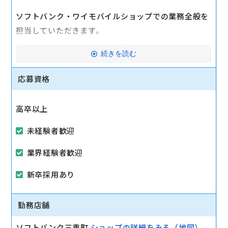
ソフトバンク・ワイモバイルショップでの業務全般を
担当していただきます。
・スマートフォン・携帯電話のご案内、販売
続きを読む
・機種変更・新規契約などの各種手続き
応募資格
・インターネットサービスのご提案・販売
・料金プランやお客様情報の変更手続き
高卒以上
・スマートフォンの操作案内・サポート
・ショップ運営に関わる業務（販促ツール作成、在庫
未経験者歓迎
管理、売上管理など）
業界経験者歓迎
※業務は段階的にお任せします。
新卒採用あり
マイカー通勤可
勤務店舗
ソフトバンク三重町
ショップの詳細をみる（地図）