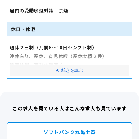
資格手当（資格手当は全額支給）
屋内の受動喫煙対策：禁煙
転勤なし
休日・休暇
産休・育休実績あり
週休２日制（月間8〜10日※シフト制）
連休有り、産休、育児休暇（産休実績２件）
慶弔休暇、有給休暇有り
続きを読む
※スタッフの希望（休日）を優先します
土・日の休みの可能です
完全週休2日
この求人を見ている人はこんな求人も見ています
ソフトバンク丸亀土器