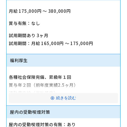
月給 175,000円 〜 380,000円
賞与有無：なし
試用期間あり 3ヶ月
試用期間：月給 165,000円 〜 175,000円
福利厚生
各種社会保険完備、昇級年１回
賞与年２回（前年度実績2.5ヶ月）
通勤費支給（当社規定）
続きを読む
ユニホーム貸与
皆勤手当
屋内の受動喫煙対策
身だしなみ手当（年間36000円）
屋内の受動喫煙対策の有無：あり
扶養手当