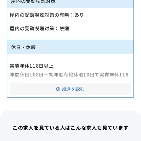
屋内の受動喫煙対策
■その他手当
屋内の受動喫煙対策の有無：あり
・交通費（最大20,000円）
屋内の受動喫煙対策：禁煙
・資格手当（7,000円～42,000円）
・勤続手当（1,000～24,000円）
休日・休暇
■待遇
・昇給年1回（７月）
実質年休118日以上
・賞与年２回（３月、９月）
年間休日108日＋初年度有給休暇10日で実質年休118
■福利厚生
日以上
続きを読む
・社会保険完備
月9日休みのシフト制
・制服貸与
・有給休暇
・社宅制度
・慶弔休暇
・健康診断（年1回）
・出産、育児休暇
・自社サービス優待制度
この求人を見ている人はこんな求人も見ています
・特別休暇
産休・育休実績あり