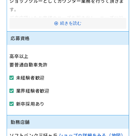
ショップクルーとしてカウンター業務を行って頂きま
す。
ご来店頂いたお客様のニーズを引き出し、ニーズに沿
続きを読む
った提案で快適な携帯電話ライフをお送り頂くことが
お仕事です。
応募資格
スマートフォン、自宅インターネット、PayPayなど
様々な提案商品がありますが、1組のお客様に対して
高卒以上
複数のクルーで対応をしますので安心してください。
要普通自動車免許
マイカー通勤可
未経験者歓迎
業界経験者歓迎
新卒採用あり
勤務店舗
ソフトバンク三好ヶ丘
ショップの詳細をみる（地図）