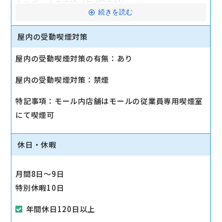
ミニボーナス支給（年4回支給）
続きを読む
資格手当全額支給（10000円～80,000円／月）
長期手当（規定有）
屋内の受動喫煙対策
保育手当（規定有、上限20000円）
屋内の受動喫煙対策の有無：あり
食事会補助（1人/3000円）
インフルエンザ予防接種費全額補助
屋内の受動喫煙対策：禁煙
健康診断費用補助（規定有）
交通費全額支給
特記事項：モール内店舗はモールの従業員専用喫煙室
社会保険完備
にて喫煙可
交通費全額支給
休日・休暇
産休・育休実績あり
月間8日～9日
特別休暇10日
年間休日120日以上