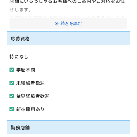
店舗にいらっしゃるお客様へのご案内やご対応をお任
せします。
未経験でも知識や接客マナーはしっかり教えていきま
続きを読む
す。
分からない事や困ったことがあれば、インカムを通し
応募資格
てサポートします！
特になし
駅から徒歩10分以内
学歴不問
マイカー通勤可
未経験者歓迎
業界経験者歓迎
新卒採用あり
勤務店舗