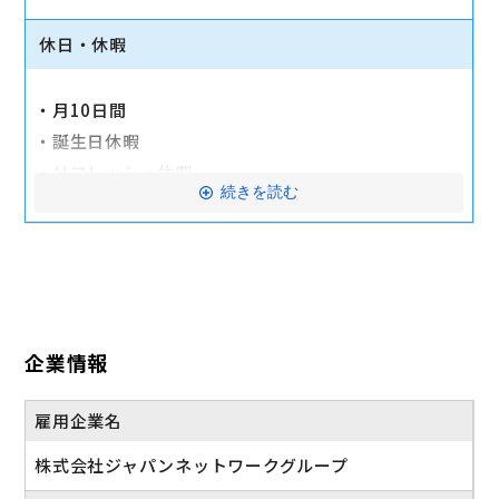
チーフアドバイザー25,000円～30,000円
休日・休暇
ショップディレクター50,000円～60,000円
エグゼクティブショップディレクター70,000円～80,
・月10日間
000円
・誕生日休暇
資格試験対策もしっかりサポートしています。
・リフレッシュ休暇
※保有率80％
続きを読む
・産前、産後休暇
◆各種保険完備
・育児休業
◆交通費支給（弊社規定）
・介護休業
◆賞与年２回
・慶弔休業
◆赴任手当
年間休日120日以上
◆産休制度
企業情報
◆育休制度
◆介護休暇制度
雇用企業名
◆クラブ活動補助金制度
株式会社ジャパンネットワークグループ
◆社内資格制度（1,000円～40,000円）