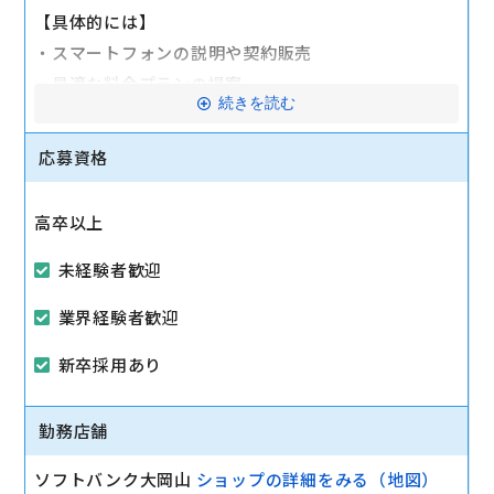
【具体的には】
・スマートフォンの説明や契約販売
・最適な料金プランの提案
続きを読む
・ソフトバンク光やソフトバンクでんきの提案
・イベントの企画
応募資格
・電話対応
・各種変更手続き
高卒以上
・店内の売り場作り
・売り上げや在庫管理
未経験者歓迎
先輩社員がサポートをしますので、未経験の方も安心
業界経験者歓迎
してください。
新卒採用あり
将来的には店舗運営やスタッフの育成をお任せしま
す！
勤務店舗
ソフトバンク大岡山
ショップの詳細をみる（地図）