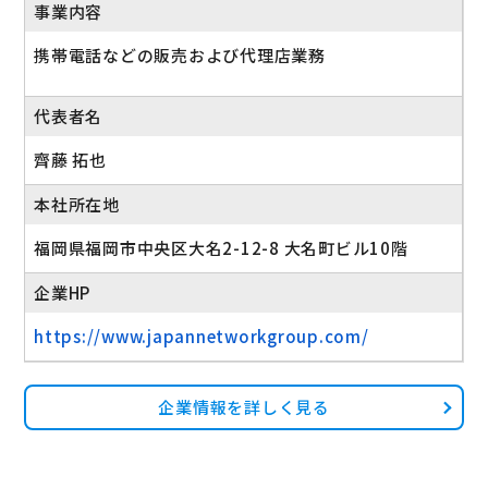
◆奨学金返還支援制度（最大1万円まで／在籍10年間
事業内容
適用）
携帯電話などの販売および代理店業務
◆各種お祝い金（結婚、出産、入学、義務教育終了な
ど）
代表者名
◆社内貸付制度
齊藤 拓也
産休・育休実績あり
本社所在地
福岡県福岡市中央区大名2-12-8 大名町ビル10階
企業HP
https://www.japannetworkgroup.com/
企業情報を詳しく見る