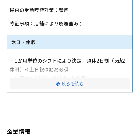
・社会保険（健康保険、厚生年金保険、雇用保険、労
屋内の受動喫煙対策：禁煙
災保険）
・店舗により車通勤可（規定あり）
特記事項：店舗により喫煙室あり
・入社時に研修有（職種・地域によって研修日程が異
なる）
休日・休暇
・制服貸与
・福利厚生制度あり（自社インターネット優待制度
・1か月単位のシフトにより決定／週休2日制（5勤2
等）
休制）※土日祝は勤務必須
交通費全額支給
・年間休日123日（2024年度実績）
続きを読む
・有給休暇：6か月勤務後11日付与
・特別有給休暇：結婚休暇・配偶者出産休暇・交通遮
断休暇・忌引休暇
※有給休暇の取得率70%以上（2023年度全社実績）
企業情報