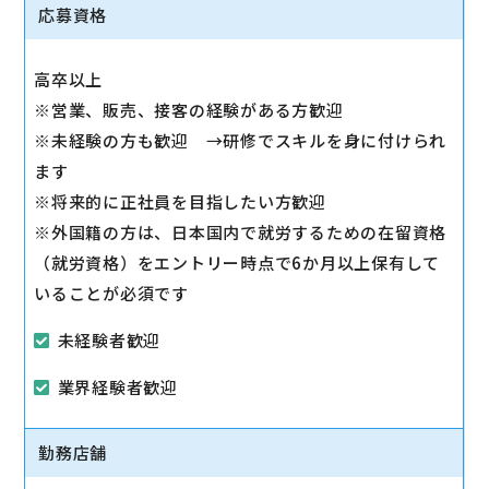
◇その他、各種商品・サービスのご案内
応募資格
ご希望に応じて『ソフトバンク光』などのブロードバ
ンドサービスをご案内します。
高卒以上
◇販売イベントの運営
※営業、販売、接客の経験がある方歓迎
◇売場管理/実績管理
※未経験の方も歓迎 →研修でスキルを身に付けられ
売場のレイアウト変更など魅力的なお店作りをお願い
ます
します。
※将来的に正社員を目指したい方歓迎
※外国籍の方は、日本国内で就労するための在留資格
（就労資格）をエントリー時点で6か月以上保有して
いることが必須です
未経験者歓迎
業界経験者歓迎
勤務店舗