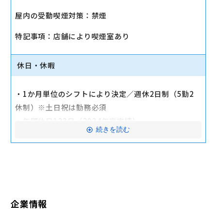
・社会保険（健康保険、厚生年金保険、雇用保険、労
屋内の受動喫煙対策：禁煙
災保険）
・店舗により車通勤可（規定あり）
特記事項：店舗により喫煙室あり
・入社時に研修有（職種・地域によって研修日程が異
なる）
休日・休暇
・制服貸与
・福利厚生制度あり（自社インターネット優待制度
・1か月単位のシフトにより決定／週休2日制（5勤2
等）
休制）※土日祝は勤務必須
交通費全額支給
・年間休日123日（2024年度実績）
続きを読む
・有給休暇：6か月勤務後11日付与
・特別有給休暇：結婚休暇・配偶者出産休暇・交通遮
断休暇・忌引休暇
※有給休暇の取得率70%以上（2023年度全社実績）
企業情報