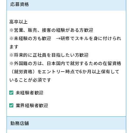
◇その他、各種商品・サービスのご案内
応募資格
ご希望に応じて『ソフトバンク光』などのブロードバ
ンドサービスをご案内します。
高卒以上
◇販売イベントの運営
※営業、販売、接客の経験がある方歓迎
◇売場管理/実績管理
※未経験の方も歓迎 →研修でスキルを身に付けられ
売場のレイアウト変更など魅力的なお店作りをお願い
ます
します。
※将来的に正社員を目指したい方歓迎
※外国籍の方は、日本国内で就労するための在留資格
（就労資格）をエントリー時点で6か月以上保有して
いることが必須です
未経験者歓迎
業界経験者歓迎
勤務店舗