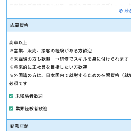
お客様のご要望にあわせて、最適なスマホやタブレット、
続
◇その他、各種商品・サービスのご案内
ご希望に応じて『ソフトバンク光』などのブロードバンド
応募資格
◇販売イベントの運営
◇売場管理/実績管理
高卒以上
売場のレイアウト変更など魅力的なお店作りをお願いしま
※営業、販売、接客の経験がある方歓迎
※未経験の方も歓迎 →研修でスキルを身に付けられます
※将来的に正社員を目指したい方歓迎
※外国籍の方は、日本国内で就労するための在留資格（就
必須です
未経験者歓迎
業界経験者歓迎
勤務店舗