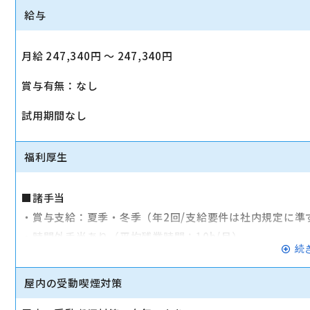
給与
月給 247,340円 〜 247,340円
賞与有無：なし
試用期間なし
福利厚生
■諸手当
・賞与支給：夏季・冬季（年2回/支給要件は社内規定に準
・時間外手当あり（平均残業時間：10h/月）
続
・通勤手当支給（規定あり）
屋内の受動喫煙対策
■その他
・社会保険（健康保険、厚生年金保険、雇用保険、労災保