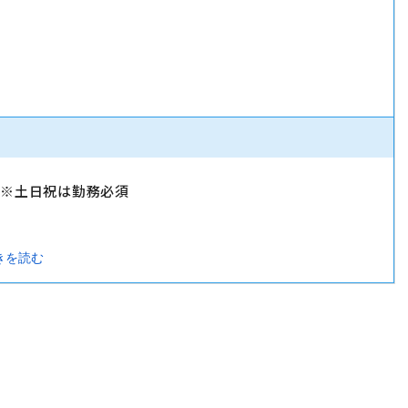
）
）※土日祝は勤務必須
きを読む
暇・忌引休暇