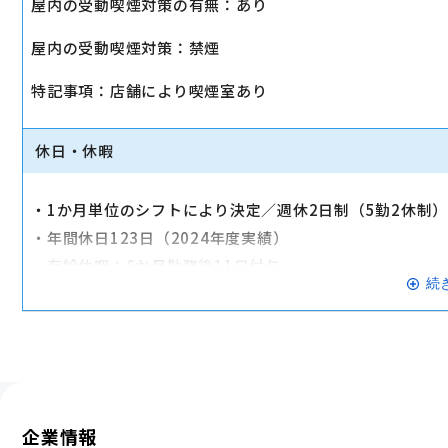
屋内の受動喫煙対策の有無：あり
・店舗により車通勤可（規定あり）
屋内の受動喫煙対策：禁煙
・入社時に研修有（職種・地域によって研修日程が異なる
・制服貸与
特記事項：店舗により喫煙室あり
・福利厚生制度あり（自社インターネット優待制度等）
交通費全額支給
休日・休暇
・1か月単位のシフトにより決定／週休2日制（5勤2休制
・年間休日123日（2024年度実績）
・有給休暇：6か月勤務後11日付与
続
・特別有給休暇：結婚休暇・配偶者出産休暇・交通遮断休
※有給休暇の取得率70%以上（2023年度全社実績）
企業情報