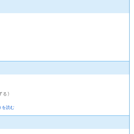
ずる）
きを読む
険）