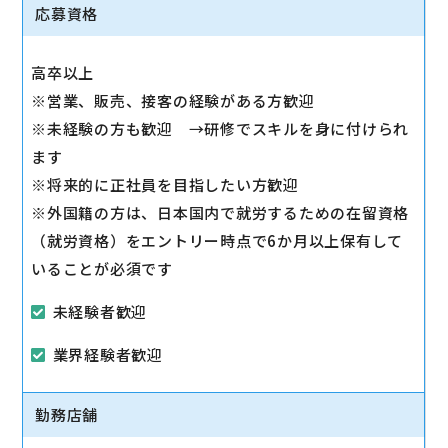
◇スマホ教室の開催/運営
応募資格
1日2～3回、スマホ教室を開催します。
◇販売トスアップ
高卒以上
契約への誘導、店舗の利益に繋がる積極的なアプロー
※営業、販売、接客の経験がある方歓迎
チを実施します。
※未経験の方も歓迎 →研修でスキルを身に付けられ
◇注力サービスのご提案
ます
スマホ教室を通して「PayPay」「Yahoo!ショッピン
※将来的に正社員を目指したい方歓迎
グ」「LINE」など、おススメサービスを体験いただき
※外国籍の方は、日本国内で就労するための在留資格
ながら提案します。
（就労資格）をエントリー時点で6か月以上保有して
いることが必須です
未経験者歓迎
業界経験者歓迎
勤務店舗