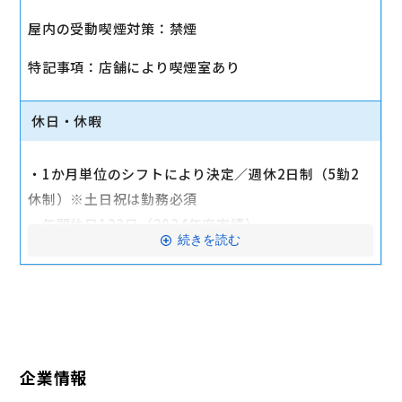
・社会保険（健康保険、厚生年金保険、雇用保険、労
屋内の受動喫煙対策：禁煙
災保険）
・店舗により車通勤可（規定あり）
特記事項：店舗により喫煙室あり
・入社時に研修有（職種・地域によって研修日程が異
なる）
休日・休暇
・制服貸与
・福利厚生制度あり（自社インターネット優待制度
・1か月単位のシフトにより決定／週休2日制（5勤2
等）
休制）※土日祝は勤務必須
交通費全額支給
・年間休日123日（2024年度実績）
続きを読む
・有給休暇：6か月勤務後11日付与
・特別有給休暇：結婚休暇・配偶者出産休暇・交通遮
断休暇・忌引休暇
※有給休暇の取得率70%以上（2023年度全社実績）
企業情報