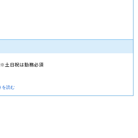
）
）※土日祝は勤務必須
きを読む
暇・忌引休暇