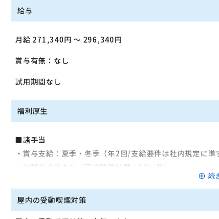
給与
月給 271,340円 〜 296,340円
賞与有無：なし
試用期間なし
福利厚生
■諸手当
・賞与支給：夏季・冬季（年2回/支給要件は社内規定に準
・時間外手当あり（平均残業時間：10h/月）
続
・通勤手当支給（規定あり）
屋内の受動喫煙対策
■その他
・社会保険（健康保険、厚生年金保険、雇用保険、労災保