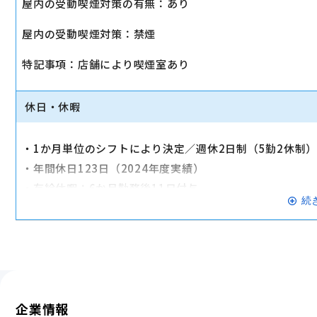
屋内の受動喫煙対策の有無：あり
・店舗により車通勤可（規定あり）
屋内の受動喫煙対策：禁煙
・入社時に研修有（職種・地域によって研修日程が異なる
・制服貸与
特記事項：店舗により喫煙室あり
・福利厚生制度あり（自社インターネット優待制度等）
交通費全額支給
休日・休暇
・1か月単位のシフトにより決定／週休2日制（5勤2休制
・年間休日123日（2024年度実績）
・有給休暇：6か月勤務後11日付与
続
・特別有給休暇：結婚休暇・配偶者出産休暇・交通遮断休
※有給休暇の取得率70%以上（2023年度全社実績）
企業情報