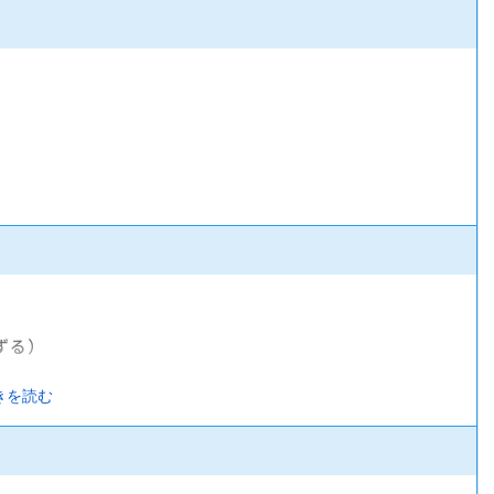
ずる）
きを読む
険）