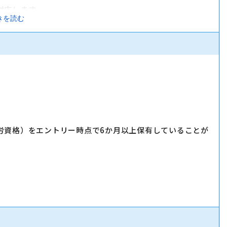
対応します。
きを読む
実施します。
」「LINE」など、おススメサービスを体験いただきながら提案
労資格）をエントリー時点で6か月以上保有していることが