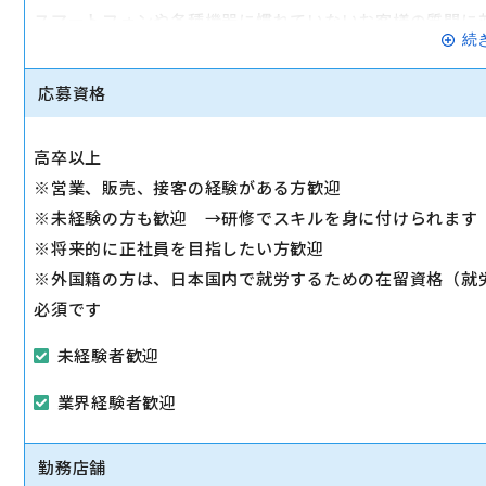
スマートフォンや各種機器に慣れていないお客様の質問に
続
◇スマホ教室の開催/運営
1日2～3回、スマホ教室を開催します。
応募資格
◇販売トスアップ
契約への誘導、店舗の利益に繋がる積極的なアプローチを
高卒以上
◇注力サービスのご提案
※営業、販売、接客の経験がある方歓迎
スマホ教室を通して「PayPay」「Yahoo!ショッピング
※未経験の方も歓迎 →研修でスキルを身に付けられます
します。
※将来的に正社員を目指したい方歓迎
※外国籍の方は、日本国内で就労するための在留資格（就
必須です
未経験者歓迎
業界経験者歓迎
勤務店舗