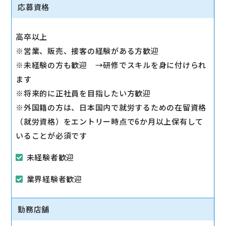
◇スマホ教室の開催/運営
応募資格
1日2～3回、スマホ教室を開催します。
◇販売トスアップ
高卒以上
契約への誘導、店舗の利益に繋がる積極的なアプロー
※営業、販売、接客の経験がある方歓迎
チを実施します。
※未経験の方も歓迎 →研修でスキルを身に付けられ
◇注力サービスのご提案
ます
スマホ教室を通して「PayPay」「Yahoo!ショッピン
※将来的に正社員を目指したい方歓迎
グ」「LINE」など、おススメサービスを体験いただき
※外国籍の方は、日本国内で就労するための在留資格
ながら提案します。
（就労資格）をエントリー時点で6か月以上保有して
いることが必須です
未経験者歓迎
業界経験者歓迎
勤務店舗