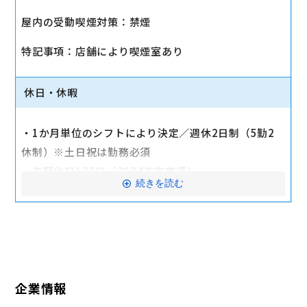
・社会保険（健康保険、厚生年金保険、雇用保険、労
屋内の受動喫煙対策：禁煙
災保険）
・店舗により車通勤可（規定あり）
特記事項：店舗により喫煙室あり
・入社時に研修有（職種・地域によって研修日程が異
なる）
休日・休暇
・制服貸与
・福利厚生制度あり（自社インターネット優待制度
・1か月単位のシフトにより決定／週休2日制（5勤2
等）
休制）※土日祝は勤務必須
交通費全額支給
・年間休日123日（2024年度実績）
続きを読む
・有給休暇：6か月勤務後11日付与
・特別有給休暇：結婚休暇・配偶者出産休暇・交通遮
断休暇・忌引休暇
※有給休暇の取得率70%以上（2023年度全社実績）
企業情報