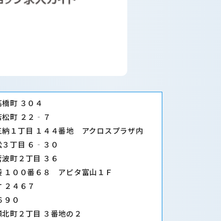
高橋町 ３０４
若松町 ２２‐７
 三納１丁目 １４４番地 アクロスプラザ内
松３丁目 ６‐３０
菅波町２丁目 ３６
袋 １００番６８ アピタ富山１Ｆ
ケ ２４６７
６９０
瀬北町２丁目 ３番地の２