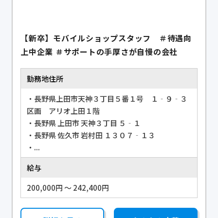
【新卒】モバイルショップスタッフ ＃待遇向
上中企業 ＃サポートの手厚さが自慢の会社
勤務地住所
・長野県上田市天神３丁目５番１号 １‐９‐３
区画 アリオ上田１階
・長野県 上田市 天神３丁目 ５‐１
・長野県 佐久市 岩村田 １３０７‐１３
・...
給与
200,000円 〜 242,400円